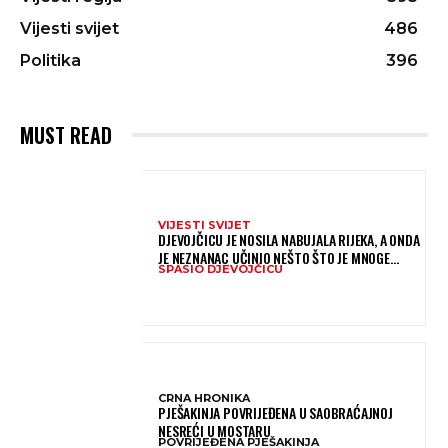
Vijesti svijet
486
Politika
396
MUST READ
VIJESTI SVIJET
DJEVOJČICU JE NOSILA NABUJALA RIJEKA, A ONDA
JE NEZNANAC UČINIO NEŠTO ŠTO JE MNOGE
SPASIO DJEVOJČICU
OSTAVILO BEZ RIJEČI
CRNA HRONIKA
PJEŠAKINJA POVRIJEĐENA U SAOBRAĆAJNOJ
NESREĆI U MOSTARU
POVRIJEĐENA PJEŠAKINJA