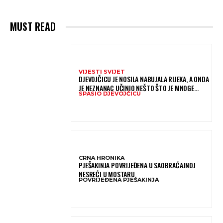
MUST READ
VIJESTI SVIJET
DJEVOJČICU JE NOSILA NABUJALA RIJEKA, A ONDA
JE NEZNANAC UČINIO NEŠTO ŠTO JE MNOGE
SPASIO DJEVOJČICU
OSTAVILO BEZ RIJEČI
CRNA HRONIKA
PJEŠAKINJA POVRIJEĐENA U SAOBRAĆAJNOJ
NESREĆI U MOSTARU
POVRIJEĐENA PJEŠAKINJA