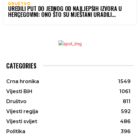
DRUŠTVO
UREDILI PUT DO JEDNOG OD NAJLJEPŠIH IZVORA U
HERCEGOVINI: ONO ŠTO SU MJEŠTANI URADILI
ODUŠEVILO JE POSJETIOCE (FOTO)
CATEGORIES
Crna hronika
1549
Vijesti BiH
1061
Društvo
811
Vijesti regija
592
Vijesti svijet
486
Politika
396