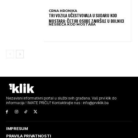
CRNA HRONIKA
TRI VOZILA UČESTVOVALA U SUDARU KOD
MOSTARA: ČETIRI OSOBE ZAVRŠILE U BOLNICI
NESREĆA KOD MOSTARA
Nezavisni informativni portal u službi svih građana. Vaš prvi klik do
informacija ! IMATE PRIČU? Kontaktirajte nas : info@prviklik.ba
IMPRESUM
PRAVILA PRIVATNOSTI