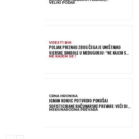
VELIKI POŽAR
VATROGASCIMA STIŽE POMOĆ IZ VIŠE GRADOVA
VIJESTI BIH
POLJAK PRIZNAO ZBOG ČEGA JE UNIŠTAVAO
VJERSKE SIMBOLE U MEĐUGORJU: “NE KAJEM SE I
NE KAJEM SE !
PONOVIO BIH SVE”
CRNA HRONIKA
IGMAN KONJIC POTVRDIO POKUŠAJ
SOFISTICIRANE RAČUNARSKE PREVARE: VEĆI DIO
MEĐUNARODNA PREVARA
NOVCA BLOKIRAN, OČEKUJE SE POVRAT
SREDSTAVA