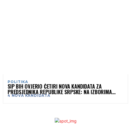
POLITIKA
SIP BIH OVJERIO ČETIRI NOVA KANDIDATA ZA
PREDSJEDNIKA REPUBLIKE SRPSKE: NA IZBORIMA
4 NOVA KANDIDATA
UKUPNO ŠEST IMENA U UTRCI ZA FOTELJU