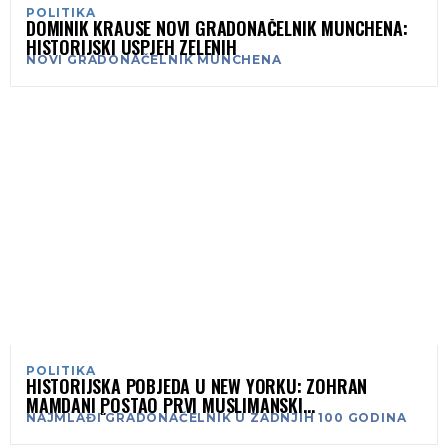
POLITIKA
DOMINIK KRAUSE NOVI GRADONAČELNIK MÜNCHENA:
HISTORIJSKI USPJEH ZELENIH
NOVI GRADONAČELNIK MUNCHENA
POLITIKA
HISTORIJSKA POBJEDA U NEW YORKU: ZOHRAN
MAMDANI POSTAO PRVI MUSLIMANSKI
NAJMLAĐI GRADONAČELNIK U ZADNJIH 100 GODINA
GRADONAČELNIK U HISTORIJI GRADA