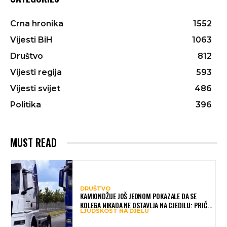
Crna hronika
1552
Vijesti BiH
1063
Društvo
812
Vijesti regija
593
Vijesti svijet
486
Politika
396
MUST READ
DRUŠTVO
KAMIONDŽIJE JOŠ JEDNOM POKAZALE DA SE
KOLEGA NIKADA NE OSTAVLJA NA CJEDILU: PRIČA
LJUDSKOST NA DJELU
IZ HAMBURGA DIRNULA MNOGE