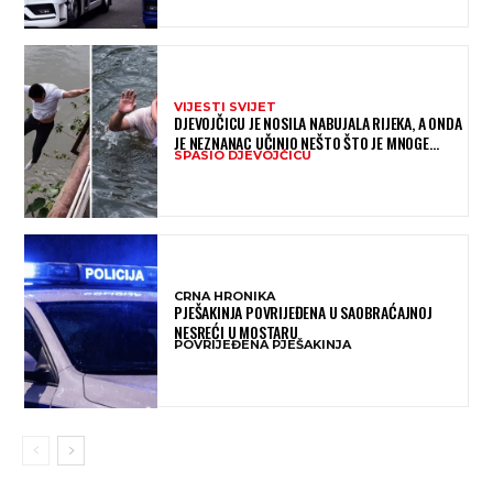
VIJESTI SVIJET
DJEVOJČICU JE NOSILA NABUJALA RIJEKA, A ONDA
JE NEZNANAC UČINIO NEŠTO ŠTO JE MNOGE
SPASIO DJEVOJČICU
OSTAVILO BEZ RIJEČI
CRNA HRONIKA
PJEŠAKINJA POVRIJEĐENA U SAOBRAĆAJNOJ
NESREĆI U MOSTARU
POVRIJEĐENA PJEŠAKINJA