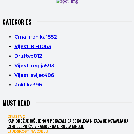
CATEGORIES
Crna hronika
1552
Vijesti BiH
1063
Društvo
812
Vijesti regija
593
Vijesti svijet
486
Politika
396
MUST READ
DRUŠTVO
KAMIONDŽIJE JOŠ JEDNOM POKAZALE DA SE KOLEGA NIKADA NE OSTAVLJA NA
CJEDILU: PRIČA IZ HAMBURGA DIRNULA MNOGE
LJUDSKOST NA DJELU