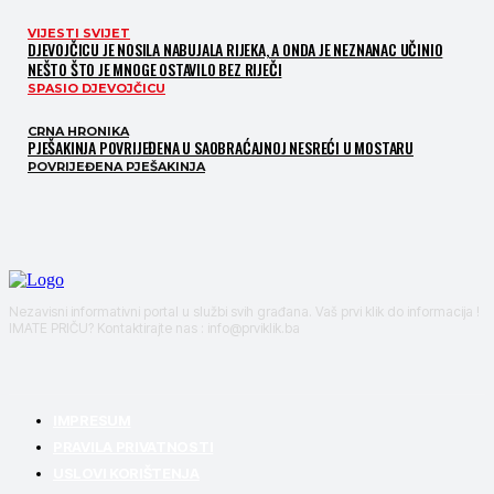
VIJESTI SVIJET
DJEVOJČICU JE NOSILA NABUJALA RIJEKA, A ONDA JE NEZNANAC UČINIO
NEŠTO ŠTO JE MNOGE OSTAVILO BEZ RIJEČI
SPASIO DJEVOJČICU
CRNA HRONIKA
PJEŠAKINJA POVRIJEĐENA U SAOBRAĆAJNOJ NESREĆI U MOSTARU
POVRIJEĐENA PJEŠAKINJA
Nezavisni informativni portal u službi svih građana. Vaš prvi klik do informacija !
IMATE PRIČU? Kontaktirajte nas : info@prviklik.ba
IMPRESUM
PRAVILA PRIVATNOSTI
USLOVI KORIŠTENJA