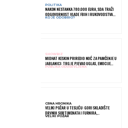
POLITIKA
NAKON NESTANKA 780.000 EURA, SDA TRAŽI
ODGOVORNOST VLADE FBIH I RUKOVODSTVA
KO JE ODOBRIO?
IGMANA
SHOWBIZ
MIDHAT KESKIN PRIREDIO NOĆ ZA PAMĆENJE U
JABLANICI: TRG JE PJEVAO UGLAS, EMOCIJE
PUBLIKA ODUŠEVLJENA
PREPLAVILE RODNI GRAD
CRNA HRONIKA
VELIKI POŽAR U TESLIĆU: GORI SKLADIŠTE
DRVNIH SORTIMENATA I FURNIRA,
VELIKI POŽAR
VATROGASCIMA STIŽE POMOĆ IZ VIŠE GRADOVA