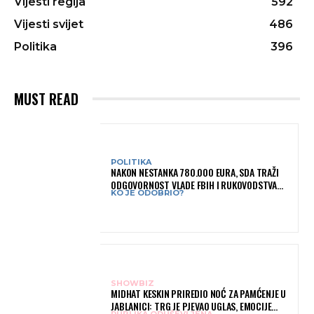
Vijesti regija
592
Vijesti svijet
486
Politika
396
MUST READ
POLITIKA
NAKON NESTANKA 780.000 EURA, SDA TRAŽI
ODGOVORNOST VLADE FBIH I RUKOVODSTVA
KO JE ODOBRIO?
IGMANA
SHOWBIZ
MIDHAT KESKIN PRIREDIO NOĆ ZA PAMĆENJE U
JABLANICI: TRG JE PJEVAO UGLAS, EMOCIJE
PUBLIKA ODUŠEVLJENA