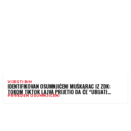
VIJESTI BIH
IDENTIFIKOVAN OSUMNJIČENI MUŠKARAC IZ ZDK:
TOKOM TIKTOK LAJVA PRIJETIO DA ĆE “UBIJATI
PRIVEDEN OSUMNJIČENI
KRŠĆANE”, FUP ODMAH REAGOVAO