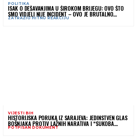
POLITIKA
ISAK O DEŠAVANJIMA U ŠIROKOM BRIJEGU: OVO ŠTO
SMO VIDJELI NIJE INCIDENT – OVO JE BRUTALNO
ZATRAŽIO HITNU REAKCIJU
KRŠENJE SVAKOG CIVILIZACIJSKOG STANDARDA
VIJESTI BIH
HISTORIJSKA PORUKA IZ SARAJEVA: JEDINSTVEN GLAS
BOŠNJAKA PROTIV LAŽNIH NARATIVA I “SUKOBA
POTPISAN DOKUMENT
CIVILIZACIJA”