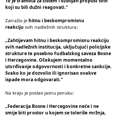
To je sramota za sistem i ozbiljan propust svih
koji su bili dužni reagovati.“
Zatražio je
hitnu i beskompromisnu
reakciju
svih nadležnih struktura:
„Zahtijevam hitnu i beskompromisnu reakciju
svih nadležnih institucija, uključujući policijske
strukture te posebno Fudbalskog saveza Bosne
i Hercegovine. Očekujem momentalno
utvrđivanje odgovornosti i konkretne sankcije.
Svako ko je dozvolio ili ignorisao ovakve
ispade mora odgovarati.“
Na kraju je poslao jasnu poruku:
„Federacija Bosne i Hercegovine neće i ne
smije biti prostor u kojem se toleriše mržnja,