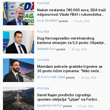
POLITIKA
Nakon nestanka 780.000 eura, SDA traži
odgovornost Vlade FBiH i rukovodstva
Igmana
KO JE ODOBRIO?
prviklik
-
31 Jula, 2026
POLITIKA
Dug Hercegovačko-neretvanskog
kantona smanjen za 5,5 posto: Objavljeni
najnoviji podaci Ministarstva finansija
SMANJEN DUG
prviklik
-
30 Jula, 2026
POLITIKA
Mamdani pokreće gradske trgovine sa
30 posto nižim cijenama: “Niko neće
brinuti može li prehraniti svoju porodicu”
30 POSTO NIŽE CIJENE
prviklik
-
28 Jula, 2026
POLITIKA
Sanel Kajan predložio izgradnju
spomen-obilježja “Ljiljan” na Fortici
iznad Mostara – Podšku ideji dao i
LJILJAN NA FORTICI?
prviklik
-
27 Jula, 2026
Muhamed ef. Velić