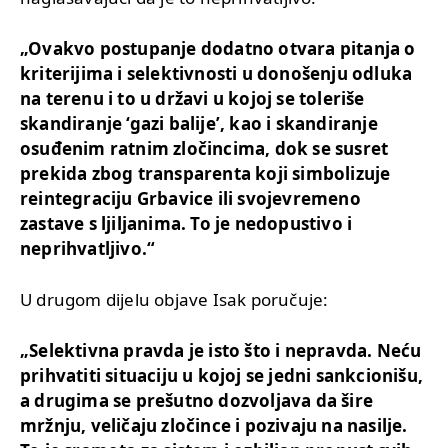
„Ovakvo postupanje dodatno otvara pitanja o
kriterijima i selektivnosti u donošenju odluka
na terenu i to u državi u kojoj se toleriše
skandiranje ‘gazi balije’, kao i skandiranje
osuđenim ratnim zločincima, dok se susret
prekida zbog transparenta koji simbolizuje
reintegraciju Grbavice ili svojevremeno
zastave s ljiljanima. To je nedopustivo i
neprihvatljivo.“
U drugom dijelu objave Isak poručuje:
„Selektivna pravda je isto što i nepravda. Neću
prihvatiti situaciju u kojoj se jedni sankcionišu,
a drugima se prešutno dozvoljava da šire
mržnju, veličaju zločince i pozivaju na nasilje.