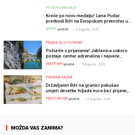
PO NOVU MEDALJU
Kreće po novu medalju! Lana Pudar
predvodi BiH na Evropskom prvenstvu u
Parizu
SPORT
prviklik
-
6 Augusta, 2026
PRIJAVE SU OTVORENE!
Požurite s prijavama! Jablanica uskoro
postaje centar adrenalina i najveće
outdoor avanture ovog ljeta
VIJESTI BIH
prviklik
-
4 Augusta, 2026
PAPRENA KAZNA
Državljanin BiH na granici pokušao
unijeti desetke hiljada eura bez prijave,
uslijedila “paprena” kazna
VIJESTI REGIJA
prviklik
-
4 Augusta, 2026
MOŽDA VAS ZANIMA?