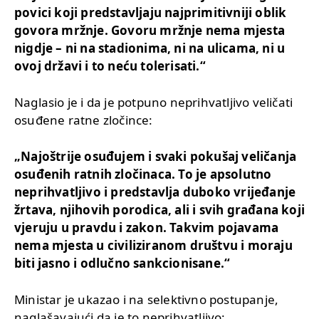
povici koji predstavljaju najprimitivniji oblik
govora mržnje. Govoru mržnje nema mjesta
nigdje – ni na stadionima, ni na ulicama, ni u
ovoj državi i to neću tolerisati.“
Naglasio je i da je potpuno neprihvatljivo veličati
osuđene ratne zločince:
„Najoštrije osuđujem i svaki pokušaj veličanja
osuđenih ratnih zločinaca. To je apsolutno
neprihvatljivo i predstavlja duboko vrijeđanje
žrtava, njihovih porodica, ali i svih građana koji
vjeruju u pravdu i zakon. Takvim pojavama
nema mjesta u civiliziranom društvu i moraju
biti jasno i odlučno sankcionisane.“
Ministar je ukazao i na selektivno postupanje,
naglašavajući da je to neprihvatljivo: