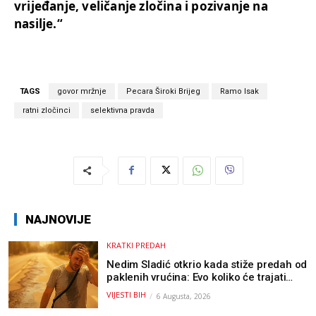
vrijeđanje, veličanje zločina i pozivanje na
nasilje.“
TAGS
govor mržnje
Pecara Široki Brijeg
Ramo Isak
ratni zločinci
selektivna pravda
NAJNOVIJE
KRATKI PREDAH
Nedim Sladić otkrio kada stiže predah od
paklenih vrućina: Evo koliko će trajati
osvježenje u BiH
VIJESTI BIH
6 Augusta, 2026