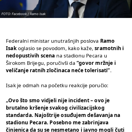
FOTO: Facebook / Ramo Isak
Federalni ministar unutrašnjih poslova
Ramo
Isak
oglasio se povodom, kako kaže,
sramotnih i
nedopustivih scena
na stadionu Pecara u
Širokom Brijegu, poručivši da
“govor mržnje i
veličanje ratnih zločinaca neće tolerisati”
.
Isak je odmah na početku reakcije poručio:
„Ovo što smo vidjeli nije incident – ovo je
brutalno kršenje svakog civilizacijskog
standarda. Najoštrije osuđujem dešavanja na
stadionu Pecara. Posebno me zabrinjava
činjenica da su se nesmetano i javno mogli čuti