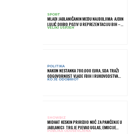
SPORT
MLADI JABLANIČANIN MEĐU NAJBOLJIMA: AJDIN
LULIĆ DOBIO POZIV U REPREZENTACIJU BIH –
VELIKI USPJEH
BRANIT ĆE BOJE BIH NA SLOVENIA BALL
POLITIKA
NAKON NESTANKA 780.000 EURA, SDA TRAŽI
ODGOVORNOST VLADE FBIH I RUKOVODSTVA
KO JE ODOBRIO?
IGMANA
SHOWBIZ
MIDHAT KESKIN PRIREDIO NOĆ ZA PAMĆENJE U
JABLANICI: TRG JE PJEVAO UGLAS, EMOCIJE
PUBLIKA ODUŠEVLJENA
PREPLAVILE RODNI GRAD