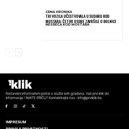
CRNA HRONIKA
TRI VOZILA UČESTVOVALA U SUDARU KOD
MOSTARA: ČETIRI OSOBE ZAVRŠILE U BOLNICI
NESREĆA KOD MOSTARA
Nezavisni informativni portal u službi svih građana. Vaš prvi klik do
informacija ! IMATE PRIČU? Kontaktirajte nas : info@prviklik.ba
IMPRESUM
PRAVILA PRIVATNOSTI