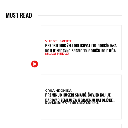
MUST READ
VIJESTI SVIJET
PREDSJEDNIK ŽELI ODLIKOVATI 16-GODIŠNJAKA
KOJI JE NEDAVNO SPASIO 10-GODIŠNJEG DJEČAKA
MLADI HEROJ
IZ SMRTONOSNIH VALOVA
CRNA HRONIKA
PREMINUO HUSEIN SMAJIĆ, ČOVJEK KOJI JE
DAROVAO ZEMLJU ZA IZGRADNJU KATOLIČKE
PREMINUO VELIKI HUMANISTA
CRKVE U BUGOJNU