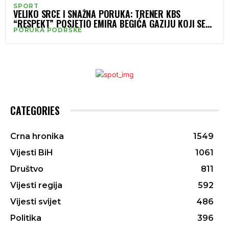
SPORT
VELIKO SRCE I SNAŽNA PORUKA: TRENER KBS
“RESPEKT” POSJETIO EMIRA BEGIĆA GAZIJU KOJI SE
PORUKA PODRŠKE
OPORAVLJA – “BORCI NIKADA NE ODUSTAJU”
CATEGORIES
Crna hronika
1549
Vijesti BiH
1061
Društvo
811
Vijesti regija
592
Vijesti svijet
486
Politika
396