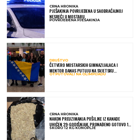
CRNA HRONIKA
PJEŠAKINJA POVRIJEĐENA U SAOBRAĆAJNOJ
NESREĆI U MOSTARU
POVRIJEĐENA PJEŠAKINJA
DRUŠTVO
ČETVERO MOSTARSKIH GIMNAZIJALACA I
MENTOR DANAS PUTUJU NA SVJETSKU
OTPUTOVALI NA OLIMPIJADU
OLIMPIJADU IZ AI: PREDSTAVLJAT ĆE BIH MEĐU
NAJBOLJIMA NA SVIJETU
CRNA HRONIKA
NAKON PREUZIMANJA POŠILJKE IZ KANADE
UHIĆEN 29-GODIŠNJAK, PRONAĐENO GOTOVO 12
SKORO 12 KG KONOPLJE
KILOGRAMA KONOPLJE