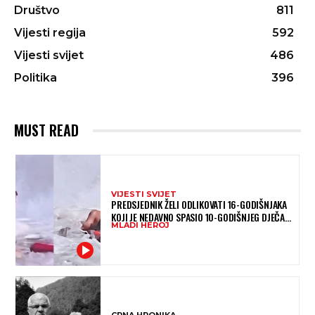
Društvo
811
Vijesti regija
592
Vijesti svijet
486
Politika
396
MUST READ
VIJESTI SVIJET
PREDSJEDNIK ŽELI ODLIKOVATI 16-GODIŠNJAKA
KOJI JE NEDAVNO SPASIO 10-GODIŠNJEG DJEČAKA
MLADI HEROJ
IZ SMRTONOSNIH VALOVA