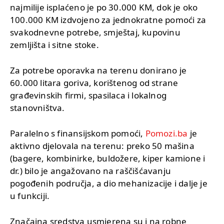
najmilije isplaćeno je po 30.000 KM, dok je oko
100.000 KM izdvojeno za jednokratne pomoći za
svakodnevne potrebe, smještaj, kupovinu
zemljišta i sitne stoke.
Za potrebe oporavka na terenu donirano je
60.000 litara goriva, korištenog od strane
građevinskih firmi, spasilaca i lokalnog
stanovništva.
Paralelno s finansijskom pomoći,
Pomozi.ba
je
aktivno djelovala na terenu: preko 50 mašina
(bagere, kombinirke, buldožere, kiper kamione i
dr.) bilo je angažovano na raščišćavanju
pogođenih područja, a dio mehanizacije i dalje je
u funkciji.
Značajna sredstva usmjerena su i na robne