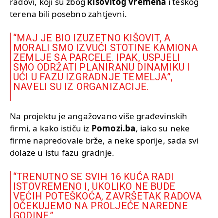
radovi, koji su zbog
kišovitog vremena
i teškog
terena bili posebno zahtjevni.
“MAJ JE BIO IZUZETNO KIŠOVIT, A
MORALI SMO IZVUĆI STOTINE KAMIONA
ZEMLJE SA PARCELE. IPAK, USPJELI
SMO ODRŽATI PLANIRANU DINAMIKU I
UĆI U FAZU IZGRADNJE TEMELJA”,
NAVELI SU IZ ORGANIZACIJE.
Na projektu je angažovano više građevinskih
firmi, a kako ističu iz
Pomozi.ba
, iako su neke
firme napredovale brže, a neke sporije, sada svi
dolaze u istu fazu gradnje.
“TRENUTNO SE SVIH 16 KUĆA RADI
ISTOVREMENO I, UKOLIKO NE BUDE
VEĆIH POTEŠKOĆA, ZAVRŠETAK RADOVA
OČEKUJEMO NA PROLJEĆE NAREDNE
GODINE.”