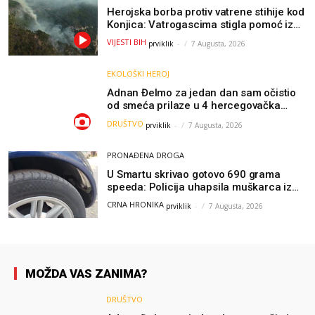
Herojska borba protiv vatrene stihije kod
Konjica: Vatrogascima stigla pomoć iz
Sarajeva, helikopteri i Air Tractori
VIJESTI BIH
prviklik
-
7 Augusta, 2026
udružili snage
EKOLOŠKI HEROJ
Adnan Đelmo za jedan dan sam očistio
od smeća prilaze u 4 hercegovačka
grada: “Danas nisam čistio samo smeće,
DRUŠTVO
prviklik
-
7 Augusta, 2026
čistio sam sliku o nama”
PRONAĐENA DROGA
U Smartu skrivao gotovo 690 grama
speeda: Policija uhapsila muškarca iz
Hercegovine
CRNA HRONIKA
prviklik
-
7 Augusta, 2026
MOŽDA VAS ZANIMA?
DRUŠTVO