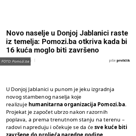
Novo naselje u Donjoj Jablanici raste
iz temelja: Pomozi.ba otkriva kada bi
16 kuća moglo biti završeno
piše:
prviklik
5 Oktobra, 2025
FOTO: Pomozi.ba
U Donjoj Jablanici u punom je jeku izgradnja
novog stambenog naselja koje
realizuje
humanitarna organizacija Pomozi.ba
.
Projekat je započet ubrzo nakon razornih
poplava, a prema trenutnom stanju na terenu –
radovi napreduju i očekuje se da će
sve kuće biti
završene do proljeća naredne godine
.