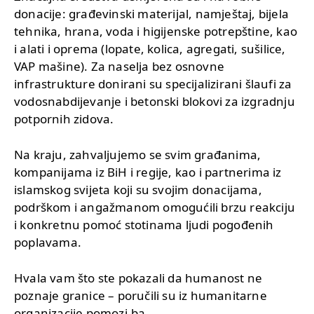
donacije: građevinski materijal, namještaj, bijela
tehnika, hrana, voda i higijenske potrepštine, kao
i alati i oprema (lopate, kolica, agregati, sušilice,
VAP mašine). Za naselja bez osnovne
infrastrukture donirani su specijalizirani šlaufi za
vodosnabdijevanje i betonski blokovi za izgradnju
potpornih zidova.
Na kraju, zahvaljujemo se svim građanima,
kompanijama iz BiH i regije, kao i partnerima iz
islamskog svijeta koji su svojim donacijama,
podrškom i angažmanom omogućili brzu reakciju
i konkretnu pomoć stotinama ljudi pogođenih
poplavama.
Hvala vam što ste pokazali da humanost ne
poznaje granice – poručili su iz humanitarne
organizacije pomozi.ba