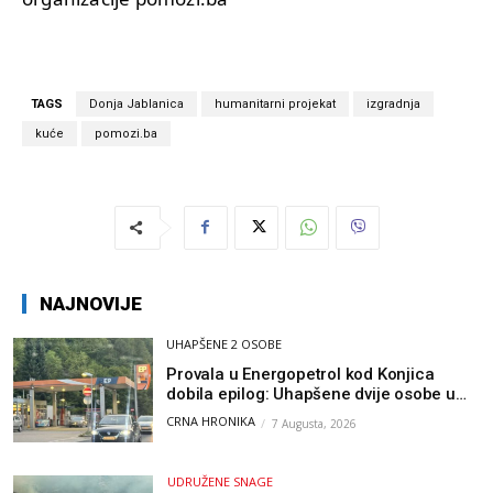
TAGS
Donja Jablanica
humanitarni projekat
izgradnja
kuće
pomozi.ba
NAJNOVIJE
UHAPŠENE 2 OSOBE
Provala u Energopetrol kod Konjica
dobila epilog: Uhapšene dvije osobe u
Čapljini i Jablanici
CRNA HRONIKA
7 Augusta, 2026
UDRUŽENE SNAGE