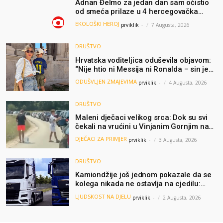
Adnan Đelmo za jedan dan sam očistio
od smeća prilaze u 4 hercegovačka
grada: “Danas nisam čistio samo smeće,
EKOLOŠKI HEROJ
prviklik
-
7 Augusta, 2026
čistio sam sliku o nama”
DRUŠTVO
Hrvatska voditeljica oduševila objavom:
“Nije htio ni Messija ni Ronalda – sin je
želio samo dres Bosne”
ODUŠVLJEN ZMAJEVIMA
prviklik
-
4 Augusta, 2026
DRUŠTVO
Maleni dječaci velikog srca: Dok su svi
čekali na vrućini u Vinjanim Gornjim na
granici, Ljubi i Šime su dijelili vodu
DJEČACI ZA PRIMJER
prviklik
-
3 Augusta, 2026
putnicima
DRUŠTVO
Kamiondžije još jednom pokazale da se
kolega nikada ne ostavlja na cjedilu:
Priča iz Hamburga dirnula mnoge
LJUDSKOST NA DJELU
prviklik
-
2 Augusta, 2026