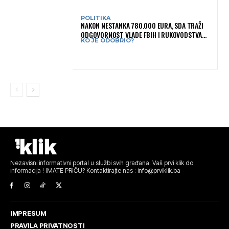
POLITIKA
NAKON NESTANKA 780.000 EURA, SDA TRAŽI
ODGOVORNOST VLADE FBIH I RUKOVODSTVA
KO JE ODOBRIO?
IGMANA
Nezavisni informativni portal u službi svih građana. Vaš prvi klik do
informacija ! IMATE PRIČU? Kontaktirajte nas : info@prviklik.ba
IMPRESUM
PRAVILA PRIVATNOSTI