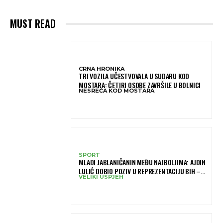
MUST READ
CRNA HRONIKA
TRI VOZILA UČESTVOVALA U SUDARU KOD
MOSTARA: ČETIRI OSOBE ZAVRŠILE U BOLNICI
NESREĆA KOD MOSTARA
SPORT
MLADI JABLANIČANIN MEĐU NAJBOLJIMA: AJDIN
LULIĆ DOBIO POZIV U REPREZENTACIJU BIH –
VELIKI USPJEH
BRANIT ĆE BOJE BIH NA SLOVENIA BALL