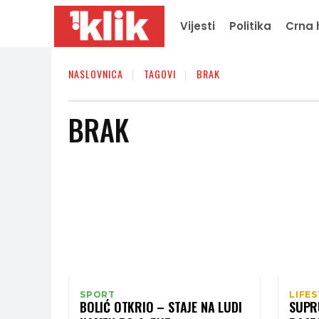
Vijesti
Politika
Crna 
NASLOVNICA
TAGOVI
BRAK
BRAK
SPORT
LIFE
BOLIĆ OTKRIO – STAJE NA LUDI
SUPR