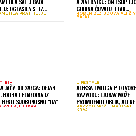
AMETILA SVE U BADE
A ŽIVI BAJKU: ON I SUPRU
LU: OGLASILA SE IZ
GODINA ČUVAJU BRAK
AMETILA PRATITELJE
ROĐEN BEZ UDOVA ALI ŽIV
A – DEKOLTE PUCE (FOTO)
ZAHVALJUJUĆI 5 PRAVILA
BAJKU
TI BIH
LIFESTYLE
V JAČA OD SVEGA: DEJAN
ALEKSA I MILICA P. OTVOR
IJEDORA I ELMEDINA IZ
RAZVODU: LJUBAV MOŽE
E REKLI SUDBONOSNO “DA”
PROMIJENITI OBLIK, ALI NE 
D SVEGA, LJUBAV
RAZVOD MOŽE IMATI SRE
NESTATI
KRAJ