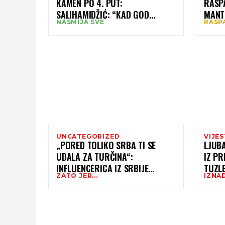
KAMEN PO 4. PUT:
RASP
SALIHAMIDŽIĆ: “KAD GOD
MANTI
NASMIJA SVE
RASP
DOLAZIM U BOSNU, BOLA SE
JAPAN
ŽENI”
UNCATEGORIZED
VIJES
„PORED TOLIKO SRBA TI SE
LJUBA
UDALA ZA TURČINA“:
IZ PR
INFLUENCERICA IZ SRBIJE
TUZL
ZATO JER...
IZNA
DOBILA LAVINU KOMENTARA, A
NJEN ODGOVOR ZAPUŠIO JE
USTA SVIMA