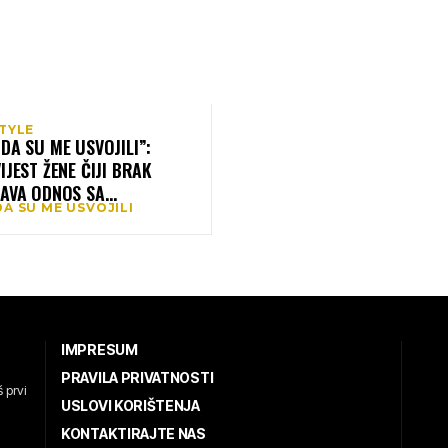
STYLE
DA SU ME USVOJILI”:
IJEST ŽENE ČIJI BRAK
TAVA ODNOS SA
A SU ME USVOJILI
UGOVOM PORODICOM
IMPRESUM
PRAVILA PRIVATNOSTI
 prvi
USLOVI KORIŠTENJA
KONTAKTIRAJTE NAS