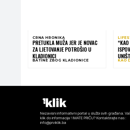
CRNA HRONIKA
LIFE
PRETUKLA MUŽA JER JE NOVAC
“KAO 
ZA LJETOVANJE POTROŠIO U
ISPOV
KLADIONICI
UNIŠ
BATINE ZBOG KLADIONICE
KAO D
SUPR
Nezavisni informativni portal u službi svih građana. Vaš
klik do informacija ! IMATE PRIČU? Kontaktirajte nas :
info@prviklik.ba