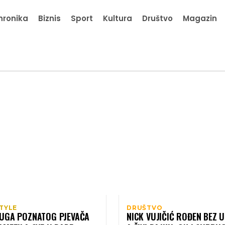
hronika
Biznis
Sport
Kultura
Društvo
Magazin
STYLE
DRUŠTVO
UGA POZNATOG PJEVAČA
NICK VUJIČIĆ ROĐEN BEZ 