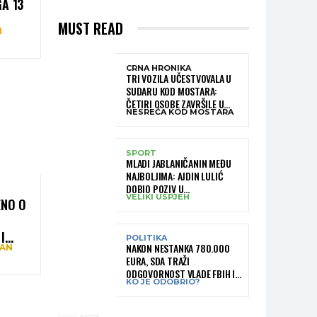
GA 13
MUST READ
I
CRNA HRONIKA
TRI VOZILA UČESTVOVALA U
SUDARU KOD MOSTARA:
ČETIRI OSOBE ZAVRŠILE U
NESREĆA KOD MOSTARA
BOLNICI
SPORT
MLADI JABLANIČANIN MEĐU
NAJBOLJIMA: AJDIN LULIĆ
DOBIO POZIV U
VELIKI USPJEH
REPREZENTACIJU BIH –
ENO O
BRANIT ĆE BOJE BIH NA
SLOVENIA BALL
I
POLITIKA
NAKON NESTANKA 780.000
TAN
EURA, SDA TRAŽI
ODGOVORNOST VLADE FBIH I
KO JE ODOBRIO?
RUKOVODSTVA IGMANA