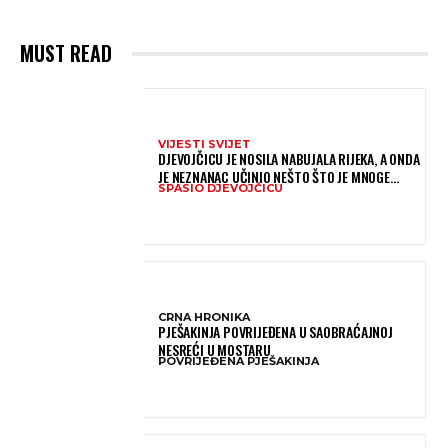
MUST READ
VIJESTI SVIJET
DJEVOJČICU JE NOSILA NABUJALA RIJEKA, A ONDA
JE NEZNANAC UČINIO NEŠTO ŠTO JE MNOGE
SPASIO DJEVOJČICU
OSTAVILO BEZ RIJEČI
CRNA HRONIKA
PJEŠAKINJA POVRIJEĐENA U SAOBRAĆAJNOJ
NESREĆI U MOSTARU
POVRIJEĐENA PJEŠAKINJA