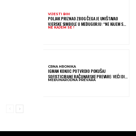
VIJESTI BIH
POLJAK PRIZNAO ZBOG ČEGA JE UNIŠTAVAO
VJERSKE SIMBOLE U MEĐUGORJU: “NE KAJEM SE I
NE KAJEM SE !
PONOVIO BIH SVE”
CRNA HRONIKA
IGMAN KONJIC POTVRDIO POKUŠAJ
SOFISTICIRANE RAČUNARSKE PREVARE: VEĆI DIO
MEĐUNARODNA PREVARA
NOVCA BLOKIRAN, OČEKUJE SE POVRAT
SREDSTAVA