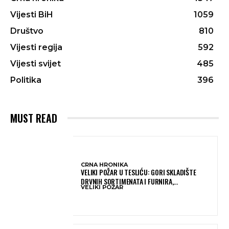
Vijesti BiH
1059
Društvo
810
Vijesti regija
592
Vijesti svijet
485
Politika
396
MUST READ
CRNA HRONIKA
VELIKI POŽAR U TESLIĆU: GORI SKLADIŠTE
DRVNIH SORTIMENATA I FURNIRA,
VELIKI POŽAR
VATROGASCIMA STIŽE POMOĆ IZ VIŠE GRADOVA