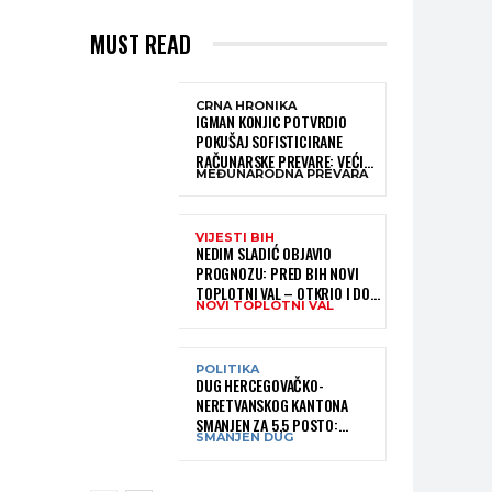
MUST READ
CRNA HRONIKA
IGMAN KONJIC POTVRDIO
POKUŠAJ SOFISTICIRANE
RAČUNARSKE PREVARE: VEĆI
MEĐUNARODNA PREVARA
DIO NOVCA BLOKIRAN,
OČEKUJE SE POVRAT
SREDSTAVA
VIJESTI BIH
NEDIM SLADIĆ OBJAVIO
PROGNOZU: PRED BIH NOVI
TOPLOTNI VAL – OTKRIO I DO
NOVI TOPLOTNI VAL
KADA BI MOGAO TRAJATI
POLITIKA
DUG HERCEGOVAČKO-
NERETVANSKOG KANTONA
SMANJEN ZA 5,5 POSTO:
SMANJEN DUG
OBJAVLJENI NAJNOVIJI PODACI
MINISTARSTVA FINANSIJA