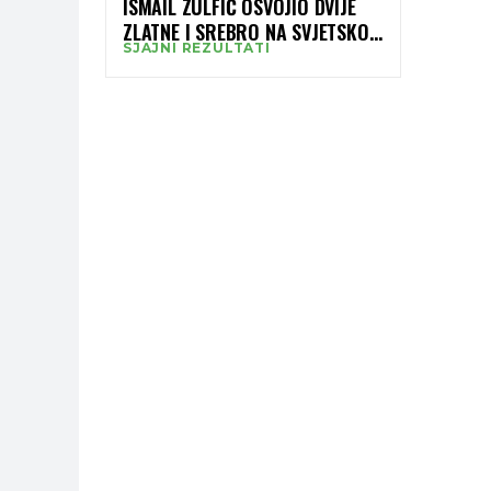
ISMAIL ZULFIĆ OSVOJIO DVIJE
ZLATNE I SREBRO NA SVJETSKOJ
SJAJNI REZULTATI
SERIJI – BARLOV IZBORIO
SREBRO