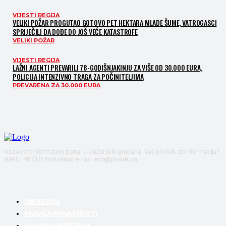
VIJESTI REGIJA
VELIKI POŽAR PROGUTAO GOTOVO PET HEKTARA MLADE ŠUME, VATROGASCI
SPRIJEČILI DA DOĐE DO JOŠ VEĆE KATASTROFE
VELIKI POŽAR
VIJESTI REGIJA
LAŽNI AGENTI PREVARILI 78-GODIŠNJAKINJU ZA VIŠE OD 30.000 EURA,
POLICIJA INTENZIVNO TRAGA ZA POČINITELJIMA
PREVARENA ZA 30.000 EURA
Nezavisni informativni portal u službi svih građana. Vaš prvi klik do informacija !
IMATE PRIČU? Kontaktirajte nas : info@prviklik.ba
IMPRESUM
PRAVILA PRIVATNOSTI
USLOVI KORIŠTENJA