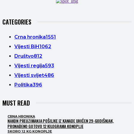
CATEGORIES
Crna hronika
1551
Vijesti BiH
1062
Društvo
812
Vijesti regija
593
Vijesti svijet
486
Politika
396
MUST READ
CRNA HRONIKA
NAKON PREUZIMANJA POŠILJKE IZ KANADE UHIĆEN 29-GODIŠNJAK,
PRONAĐENO GOTOVO 12 KILOGRAMA KONOPLJE
SKORO 12 KG KONOPLJE