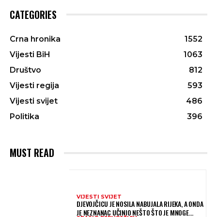
CATEGORIES
Crna hronika
1552
Vijesti BiH
1063
Društvo
812
Vijesti regija
593
Vijesti svijet
486
Politika
396
MUST READ
VIJESTI SVIJET
DJEVOJČICU JE NOSILA NABUJALA RIJEKA, A ONDA
JE NEZNANAC UČINIO NEŠTO ŠTO JE MNOGE