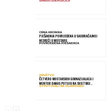
SPASIO DJEVOJČICU
OSTAVILO BEZ RIJEČI
CRNA HRONIKA
PJEŠAKINJA POVRIJEĐENA U SAOBRAĆAJNOJ
NESREĆI U MOSTARU
POVRIJEĐENA PJEŠAKINJA
DRUŠTVO
ČETVERO MOSTARSKIH GIMNAZIJALACA I
MENTOR DANAS PUTUJU NA SVJETSKU
OTPUTOVALI NA OLIMPIJADU
OLIMPIJADU IZ AI: PREDSTAVLJAT ĆE BIH MEĐU
NAJBOLJIMA NA SVIJETU