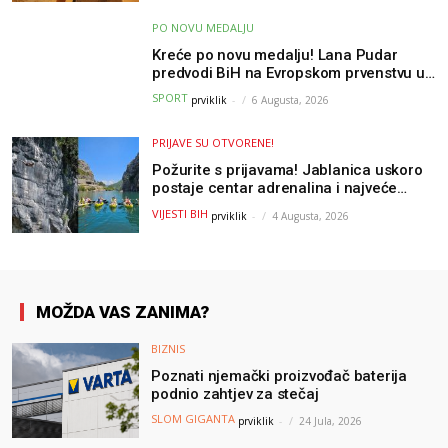
PO NOVU MEDALJU
Kreće po novu medalju! Lana Pudar
predvodi BiH na Evropskom prvenstvu u
Parizu
SPORT
prviklik
-
6 Augusta, 2026
PRIJAVE SU OTVORENE!
Požurite s prijavama! Jablanica uskoro
postaje centar adrenalina i najveće
outdoor avanture ovog ljeta
VIJESTI BIH
prviklik
-
4 Augusta, 2026
MOŽDA VAS ZANIMA?
BIZNIS
Poznati njemački proizvođač baterija
podnio zahtjev za stečaj
SLOM GIGANTA
prviklik
-
24 Jula, 2026