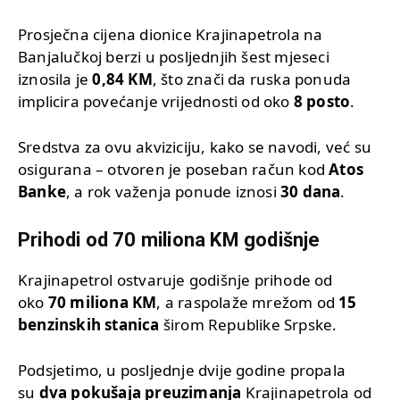
Prosječna cijena dionice Krajinapetrola na
Banjalučkoj berzi u posljednjih šest mjeseci
iznosila je
0,84 KM
, što znači da ruska ponuda
implicira povećanje vrijednosti od oko
8 posto
.
Sredstva za ovu akviziciju, kako se navodi, već su
osigurana – otvoren je poseban račun kod
Atos
Banke
, a rok važenja ponude iznosi
30 dana
.
Prihodi od 70 miliona KM godišnje
Krajinapetrol ostvaruje godišnje prihode od
oko
70 miliona KM
, a raspolaže mrežom od
15
benzinskih stanica
širom Republike Srpske.
Podsjetimo, u posljednje dvije godine propala
su
dva pokušaja preuzimanja
Krajinapetrola od