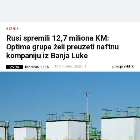
BIZNIS
Rusi spremili 12,7 miliona KM:
Optima grupa želi preuzeti naftnu
kompaniju iz Banja Luke
piše:
prviklik
30 Oktobra, 2025
IZVOR:
BIZNISINFO.BA