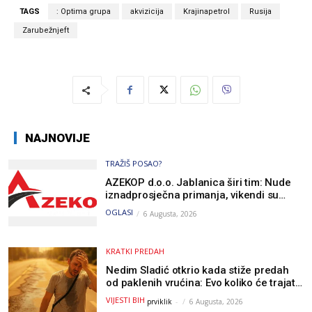
TAGS
: Optima grupa
akvizicija
Krajinapetrol
Rusija
Zarubežnjeft
NAJNOVIJE
TRAŽIŠ POSAO?
AZEKOP d.o.o. Jablanica širi tim: Nude
iznadprosječna primanja, vikendi su
slobodni, traži se više radnika
OGLASI
6 Augusta, 2026
KRATKI PREDAH
Nedim Sladić otkrio kada stiže predah
od paklenih vrućina: Evo koliko će trajati
osvježenje u BiH
VIJESTI BIH
prviklik
-
6 Augusta, 2026