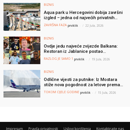
BIZNIS
Aqua park u Hercegovini dobija završni
izgled – jedna od najvećih privatnih
turističkih investicija vrijedna oko 50
ZAVRŠNA FAZA
prviklik
-
22 Jula, 2026
miliona KM
BIZNIS
Ovdje jedu najveće zvijezde Balkana:
Restoran iz Jablanice postao
nezaobilazna destinacija poznatih, a svi
RAZLOG JE SAMO 1
prviklik
-
19 Jula, 2026
dolaze zbog jednog specijaliteta
BIZNIS
Odlične vijesti za putnike: Iz Mostara
stiže nova pogodnost za letove prema
Njemačkoj
TOKOM CIJELE GODINE
prviklik
-
15 Jula, 2026
Impresum
Pravila privatnosti
Uslovi korištenja
Kontaktirajte nas