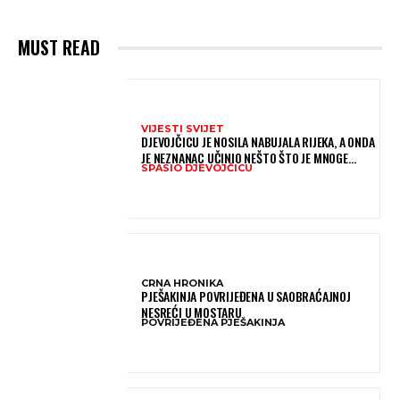
MUST READ
VIJESTI SVIJET
DJEVOJČICU JE NOSILA NABUJALA RIJEKA, A ONDA
JE NEZNANAC UČINIO NEŠTO ŠTO JE MNOGE
SPASIO DJEVOJČICU
OSTAVILO BEZ RIJEČI
CRNA HRONIKA
PJEŠAKINJA POVRIJEĐENA U SAOBRAĆAJNOJ
NESREĆI U MOSTARU
POVRIJEĐENA PJEŠAKINJA