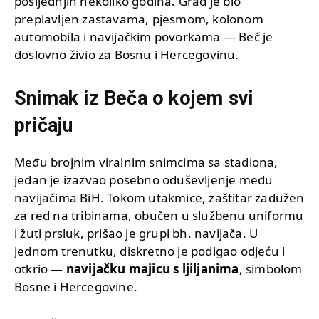
posljednjih nekoliko godina. Grad je bio
preplavljen zastavama, pjesmom, kolonom
automobila i navijačkim povorkama — Beč je
doslovno živio za Bosnu i Hercegovinu.
Snimak iz Beča o kojem svi
pričaju
Među brojnim viralnim snimcima sa stadiona,
jedan je izazvao posebno oduševljenje među
navijačima BiH. Tokom utakmice, zaštitar zadužen
za red na tribinama, obučen u službenu uniformu
i žuti prsluk, prišao je grupi bh. navijača. U
jednom trenutku, diskretno je podigao odjeću i
otkrio —
navijačku majicu s ljiljanima
, simbolom
Bosne i Hercegovine.