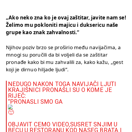
„Ako neko zna ko je ovaj zaštitar, javite nam se!
Želimo mu pokloniti majicu i duksericu naše
grupe kao znak zahvalnosti.“
Njihov poziv brzo se proširio među navijačima, a
mnogi su poručili da bi voljeli da se zaštitar
pronađe kako bi mu zahvalili za, kako kažu, „gest
koji je dirnuo hiljade ljudi“.
NEDUGO NAKON TOGA NAVIJAČI LJUTI
KRAJIŠNICI PRONAŠLI SU O KOME JE
RIJEČ:
“PRONASLI SMO GA
OBJAVIT CEMO VIDEO,SUSRET SNJIM U
BECU U RESTORANU KOD NASEG BRATA I