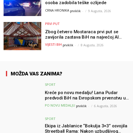
osoba zadobila teške ozlijede
CRNA HRONIKA
prviklik
-
9 Augusta, 2026
PRVI PUT
Zbog četvero Mostaraca prvi put se
zavijorila zastava BiH na najvećoj AI
olimpijadi, a sada je njihov mentor
VIJESTI BIH
prviklik
-
8 Augusta, 2026
postao član komiteta Međunarodne
olimpijade iz...
MOŽDA VAS ZANIMA?
SPORT
Kreće po novu medalju! Lana Pudar
predvodi BiH na Evropskom prvenstvu u
Parizu
PO NOVU MEDALJU
prviklik
-
6 Augusta, 2026
SPORT
Ekipa iz Jablanice “Bokulja 3×3” osvojila
Streetball Rama: Nakon uzbudljivog