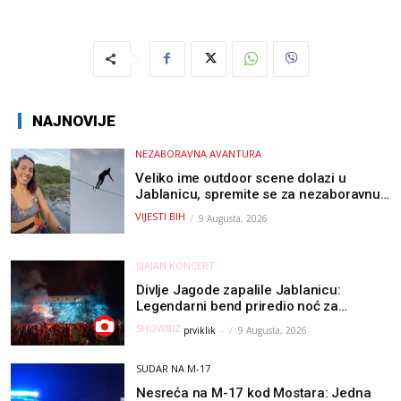
NAJNOVIJE
NEZABORAVNA AVANTURA
Veliko ime outdoor scene dolazi u
Jablanicu, spremite se za nezaboravnu
avanturu (VIDEO) !
VIJESTI BIH
9 Augusta, 2026
SJAJAN KONCERT
Divlje Jagode zapalile Jablanicu:
Legendarni bend priredio noć za
pamćenje
SHOWBIZ
prviklik
-
9 Augusta, 2026
SUDAR NA M-17
Nesreća na M-17 kod Mostara: Jedna