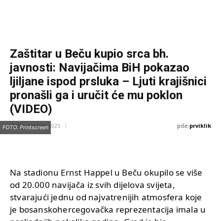
Zaštitar u Beču kupio srca bh.
javnosti: Navijačima BiH pokazao
ljiljane ispod prsluka – Ljuti krajišnici
pronašli ga i uručit će mu poklon
(VIDEO)
piše:
prviklik
20 Novembra, 2025
FOTO: Printscreen
Na stadionu Ernst Happel u Beču okupilo se više
od 20.000 navijača iz svih dijelova svijeta,
stvarajući jednu od najvatrenijih atmosfera koje
je bosanskohercegovačka reprezentacija imala u