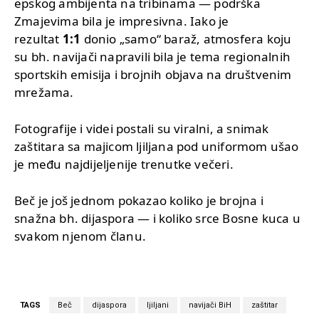
epskog ambijenta na tribinama — podrška
Zmajevima bila je impresivna. Iako je
rezultat
1:1
donio „samo“ baraž, atmosfera koju
su bh. navijači napravili bila je tema regionalnih
sportskih emisija i brojnih objava na društvenim
mrežama.
Fotografije i videi postali su viralni, a snimak
zaštitara sa majicom ljiljana pod uniformom ušao
je među najdijeljenije trenutke večeri.
Beč je još jednom pokazao koliko je brojna i
snažna bh. dijaspora — i koliko srce Bosne kuca u
svakom njenom članu.
TAGS
Beč
dijaspora
ljiljani
navijači BiH
zaštitar