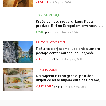
osvježenje u BiH
VIJESTI BIH
6 Augusta, 2026
PO NOVU MEDALJU
Kreće po novu medalju! Lana Pudar
predvodi BiH na Evropskom prvenstvu u
Parizu
SPORT
prviklik
-
6 Augusta, 2026
PRIJAVE SU OTVORENE!
Požurite s prijavama! Jablanica uskoro
postaje centar adrenalina i najveće
outdoor avanture ovog ljeta
VIJESTI BIH
prviklik
-
4 Augusta, 2026
PAPRENA KAZNA
Državljanin BiH na granici pokušao
unijeti desetke hiljada eura bez prijave,
uslijedila “paprena” kazna
VIJESTI REGIJA
prviklik
-
4 Augusta, 2026