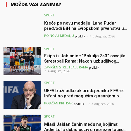
MOŽDA VAS ZANIMA?
SPORT
Kreće po novu medalju! Lana Pudar
predvodi BiH na Evropskom prvenstvu u
Parizu
PO NOVU MEDALJU
prviklik
-
6 Augusta, 2026
SPORT
Ekipa iz Jablanice “Bokulja 3×3” osvojila
Streetball Rama: Nakon uzbudljivog
finala poznati svi pobjednici turnira
ZAVRŠEN STREETBALL RAMA
prviklik
-
4 Augusta, 2026
SPORT
UEFA traži odlazak predsjednika FIFA-e:
Infantino pred mogućim glasanjem o
nepovjerenju
POJAČAN PRITISAK
prviklik
-
3 Augusta, 2026
SPORT
Mladi Jablaničanin među najboljima:
Ajdin Lulić dobio poziv u reprezentaciju