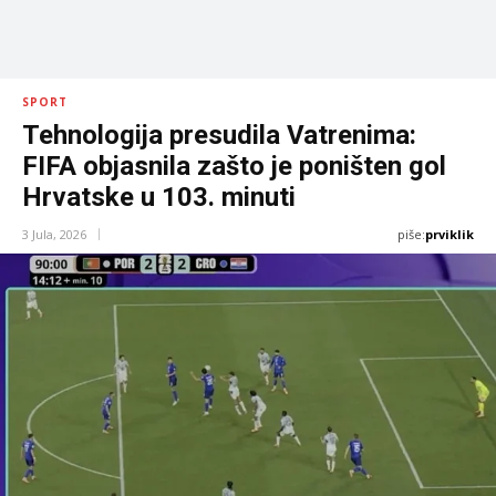
SPORT
Tehnologija presudila Vatrenima:
FIFA objasnila zašto je poništen gol
Hrvatske u 103. minuti
piše:
prviklik
3 Jula, 2026