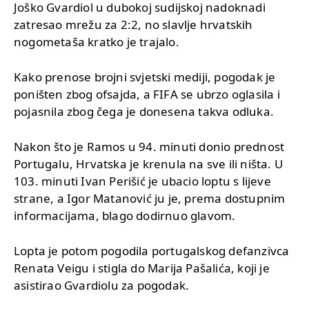
Joško Gvardiol u dubokoj sudijskoj nadoknadi
zatresao mrežu za 2:2, no slavlje hrvatskih
nogometaša kratko je trajalo.
Kako prenose brojni svjetski mediji, pogodak je
poništen zbog ofsajda, a FIFA se ubrzo oglasila i
pojasnila zbog čega je donesena takva odluka.
Nakon što je Ramos u 94. minuti donio prednost
Portugalu, Hrvatska je krenula na sve ili ništa. U
103. minuti Ivan Perišić je ubacio loptu s lijeve
strane, a Igor Matanović ju je, prema dostupnim
informacijama, blago dodirnuo glavom.
Lopta je potom pogodila portugalskog defanzivca
Renata Veigu i stigla do Marija Pašalića, koji je
asistirao Gvardiolu za pogodak.