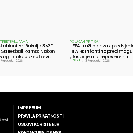
STREETBALL RAMA
POJAČAN PRITISAK
 Jablanice “Bokulja 3×3”
UEFA traži odlazak predsjed
a Streetball Rama: Nakon
FIFA-e: Infantino pred mog
ivog finala poznati svi
glasanjem o nepovjerenju
SPORT
ici turnira
 Augusta, 2026
3 Augusta, 2026
IMPRESUM
PRAVILA PRIVATNOSTI
 prvi
USLOVI KORIŠTENJA
KONTAKTIRAJTE NAS