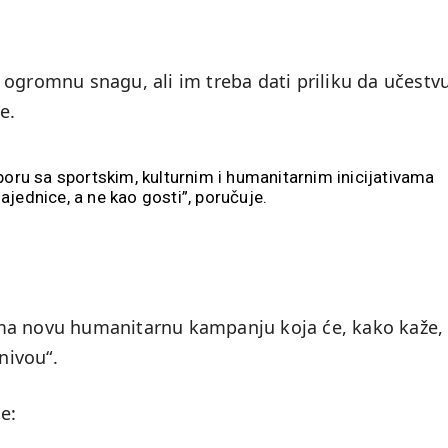
 ogromnu snagu, ali im treba dati priliku da učestv
e.
poru sa sportskim, kulturnim i humanitarnim inicijativama
jednice, a ne kao gosti”, poručuje.
ma novu humanitarnu kampanju koja će, kako kaže,
nivou“.
e: