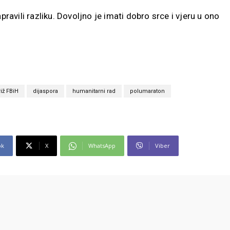
pravili razliku. Dovoljno je imati dobro srce i vjeru u ono
riž FBiH
dijaspora
humanitarni rad
polumaraton
ok
X
WhatsApp
Viber