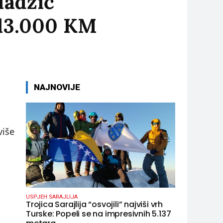
Hadžić
 13.000 KM
NAJNOVIJE
više
USPJEH SARAJLIJA
Trojica Sarajlija “osvojili” najviši vrh
Turske: Popeli se na impresivnih 5.137