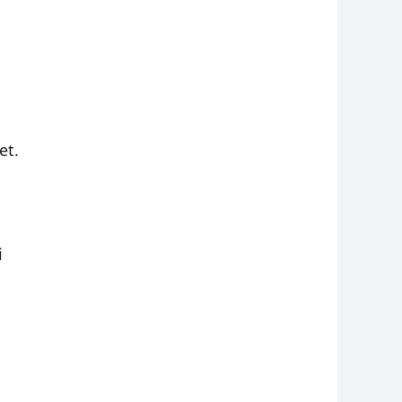
et.
i