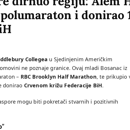
re dirnuo regiju: Alem 
 polumaraton i donirao
iH
ddlebury Collegea
u Sjedinjenim Američkim
omovini ne poznaje granice. Ovaj mladi Bosanac iz
araton –
RBC Brooklyn Half Marathon
, te prikupio 
e donirao
Crvenom križu Federacije BiH
.
aspore mogu biti pokretači stvarnih i pozitivnih
o”