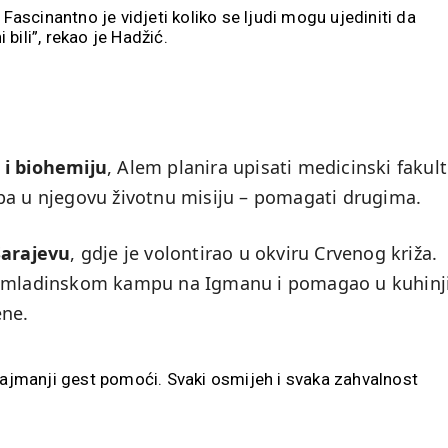
 Fascinantno je vidjeti koliko se ljudi mogu ujediniti da
bili”, rekao je Hadžić.
 i biohemiju
, Alem planira upisati medicinski fakult
pa u njegovu životnu misiju – pomagati drugima.
Sarajevu
, gdje je volontirao u okviru Crvenog križa.
u omladinskom kampu na Igmanu i pomagao u kuhinj
ene.
najmanji gest pomoći. Svaki osmijeh i svaka zahvalnost