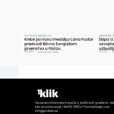
PO NOVU MEDALJU
ZAVRŠEN 
Kreće po novu medalju! Lana Pudar
Ekipa iz
predvodi BiH na Evropskom
osvojil
prvenstvu u Parizu
uzbudlj
SPORT
SPORT
6 Augusta, 2026
pobjedn
4
Nezavisni informativni portal u službi svih građana. Vaš
klik do informacija ! IMATE PRIČU? Kontaktirajte nas :
info@prviklik.ba