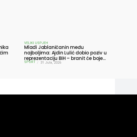
VELIKI USPJEH
nika
Mladi Jablaničanin među
ućim
najboljima: Ajdin Lulić dobio poziv u
reprezentaciju BiH – branit će boje
SPORT
BiH na Slovenia Ball
31 Jula, 2026