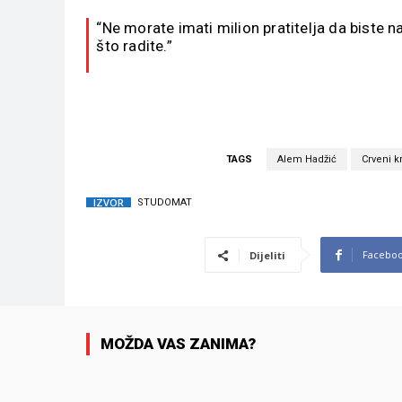
“Ne morate imati milion pratitelja da biste na
što radite.”
TAGS
Alem Hadžić
Crveni k
IZVOR
STUDOMAT
Facebo
Dijeliti
MOŽDA VAS ZANIMA?