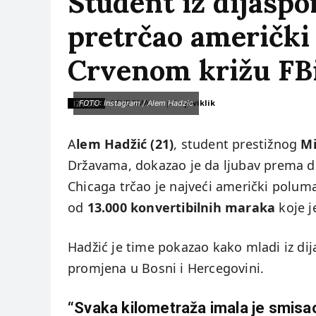
Student iz dijaspo
pretrčao američki
Crvenom križu FB
piše:
prviklik
IZVOR:
FOTO: Instagram / Alem Hadzic
STUDOMAT
A
lem Hadžić (21)
, student prestižnog
Mi
Državama, dokazao je da ljubav prema d
Chicaga trčao je najveći američki polum
od
13.000 konvertibilnih maraka
koje j
Hadžić je time pokazao kako mladi iz dij
promjena u Bosni i Hercegovini.
“Svaka kilometraža imala je smisa