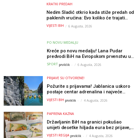
KRATKI PREDAH
Nedim Sladić otkrio kada stiže predah od
paklenih vrućina: Evo koliko će trajati
osvježenje u BiH
VIJESTI BIH
6 Augusta, 2026
PO NOVU MEDALJU
Kreće po novu medalju! Lana Pudar
predvodi BiH na Evropskom prvenstvu u
Parizu
SPORT
prviklik
-
6 Augusta, 2026
PRIJAVE SU OTVORENE!
Požurite s prijavama! Jablanica uskoro
postaje centar adrenalina i najveće
outdoor avanture ovog ljeta
VIJESTI BIH
prviklik
-
4 Augusta, 2026
PAPRENA KAZNA
Državljanin BiH na granici pokušao
unijeti desetke hiljada eura bez prijave,
uslijedila “paprena” kazna
VIJESTI REGIJA
prviklik
-
4 Augusta, 2026