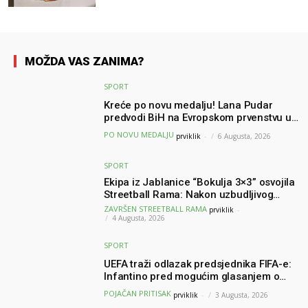
MOŽDA VAS ZANIMA?
SPORT
Kreće po novu medalju! Lana Pudar
predvodi BiH na Evropskom prvenstvu u
Parizu
PO NOVU MEDALJU
prviklik
-
6 Augusta, 2026
SPORT
Ekipa iz Jablanice “Bokulja 3×3” osvojila
Streetball Rama: Nakon uzbudljivog
finala poznati svi pobjednici turnira
ZAVRŠEN STREETBALL RAMA
prviklik
-
4 Augusta, 2026
SPORT
UEFA traži odlazak predsjednika FIFA-e:
Infantino pred mogućim glasanjem o
nepovjerenju
POJAČAN PRITISAK
prviklik
-
3 Augusta, 2026