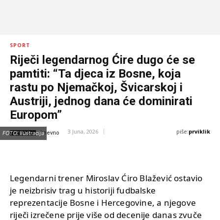
SPORT
Riječi legendarnog Ćire dugo će se
pamtiti: “Ta djeca iz Bosne, koja
rastu po Njemačkoj, Švicarskoj i
Austriji, jednog dana će dominirati
Europom”
piše:
prviklik
3 Juna, 2026
IZVOR:
FOTO: Ilustracija
Dnevno
Legendarni trener Miroslav Ćiro Blažević ostavio
je neizbrisiv trag u historiji fudbalske
reprezentacije Bosne i Hercegovine, a njegove
riječi izrečene prije više od decenije danas zvuče