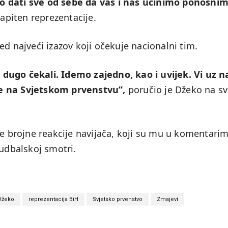
o dati sve od sebe da vas i nas učinimo ponosni
apiten reprezentacije.
ed najveći izazov koji očekuje nacionalni tim.
dugo čekali. Idemo zajedno, kao i uvijek. Vi uz n
e na Svjetskom prvenstvu”,
poručio je Džeko na s
je brojne reakcije navijača, koji su mu u komentari
fudbalskoj smotri.
Džeko
reprezentacija BiH
Svjetsko prvenstvo
Zmajevi