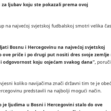
 i za ljubav koju ste pokazali prema ovoj
p na najvećoj svjetskoj fudbalskoj smotri velika čas
ljati Bosnu i Hercegovinu na najvećoj svjetskoj
o ove priče i po drugi put nositi dres svoje zemlje
i i odgovornost koju osjećam svakog dana”,
poruč
vjesni koliko navijačima znači državni tim te je obe
cegovinu predstavili na najbolji mogući način.
je ljudima u Bosni i Hercegovini stalo do ove