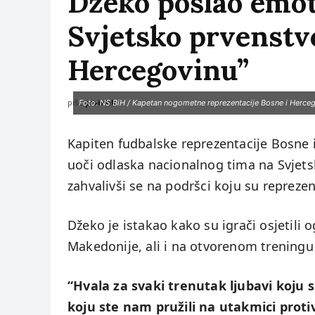
Džeko poslao emot
Svjetsko prvenstvo
Hercegovinu”
piše:
prviklik
Foto: NS BiH / Kapetan nogometne reprezentacije Bosne i Herce
Kapiten fudbalske reprezentacije Bosne
uoči odlaska nacionalnog tima na Svjets
zahvalivši se na podršci koju su repreze
Džeko je istakao kako su igrači osjetil
Makedonije, ali i na otvorenom trening
“Hvala za svaki trenutak ljubavi koju 
koju ste nam pružili na utakmici prot