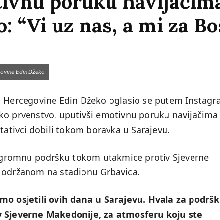
ivnu poruku navijačim
: “Vi uz nas, a mi za Bo
govine Edin Džeko
 i Hercegovine Edin Džeko oglasio se putem Instag
ko prvenstvo, uputivši emotivnu poruku navijačima 
ntativci dobili tokom boravka u Sarajevu.
i ogromnu podršku tokom utakmice protiv Sjeverne
u održanom na stadionu Grbavica.
smo osjetili ovih dana u Sarajevu. Hvala za podrš
iv Sjeverne Makedonije, za atmosferu koju ste