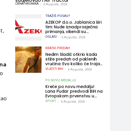
sudjelovao i Air Tractor
CRNA HRONIKA
6 Augusta, 2026
TRAŽIŠ POSAO?
AZEKOP d.o.o. Jablanica širi
tim: Nude iznadprosječna
t,
primanja, vikendi su
slobodni, traži se više
OGLASI
6 Augusta, 2026
radnika
KRATKI PREDAH
Nedim Sladić otkrio kada
stiže predah od paklenih
vrućina: Evo koliko će trajati
 na
osvježenje u BiH
VIJESTI BIH
6 Augusta, 2026
io
PO NOVU MEDALJU
Kreće po novu medalju!
Lana Pudar predvodi BiH na
Evropskom prvenstvu u
ćao
Parizu
SPORT
6 Augusta, 2026