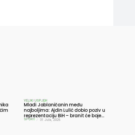
VELIKI USPJEH
nika
Mladi Jablaničanin među
ućim
najboljima: Ajdin Lulić dobio poziv u
reprezentaciju BiH – branit će boje
SPORT
BiH na Slovenia Ball
31 Jula, 2026