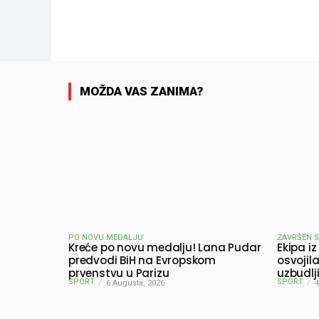
Facebook
Dijeliti
MOŽDA VAS ZANIMA?
PO NOVU MEDALJU
ZAVRŠEN 
Kreće po novu medalju! Lana Pudar
Ekipa iz
predvodi BiH na Evropskom
osvojil
prvenstvu u Parizu
uzbudlj
SPORT
SPORT
6 Augusta, 2026
pobjedn
4