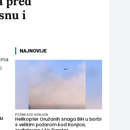
a pred
snu i
NAJNOVIJE
rama
i
POŽAR KOD KONJICA
ku
Helikopter Oružanih snaga BiH u borbi
s velikim požarom kod Konjica,