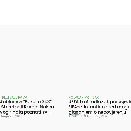
X
WhatsApp
Viber
STREETBALL RAMA
POJAČAN PRITISAK
 Jablanice “Bokulja 3×3”
UEFA traži odlazak predsjed
a Streetball Rama: Nakon
FIFA-e: Infantino pred mog
ivog finala poznati svi
glasanjem o nepovjerenju
SPORT
ici turnira
 Augusta, 2026
3 Augusta, 2026