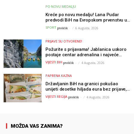
PO NOVU MEDALJU
Kreće po novu medalju! Lana Pudar
predvodi BiH na Evropskom prvenstvu u
Parizu
SPORT
prviklik
-
6 Augusta, 2026
PRIJAVE SU OTVORENE!
Požurite s prijavama! Jablanica uskoro
postaje centar adrenalina i najveće
outdoor avanture ovog ljeta
VIJESTI BIH
prviklik
-
4 Augusta, 2026
PAPRENA KAZNA
Državljanin BiH na granici pokušao
unijeti desetke hiljada eura bez prijave,
uslijedila “paprena” kazna
VIJESTI REGIJA
prviklik
-
4 Augusta, 2026
MOŽDA VAS ZANIMA?