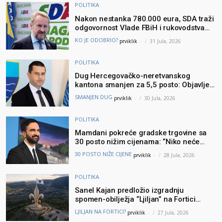
POLITIKA
Nakon nestanka 780.000 eura, SDA traži
odgovornost Vlade FBiH i rukovodstva
Igmana
KO JE ODOBRIO?
prviklik
-
31 Jula, 2026
POLITIKA
Dug Hercegovačko-neretvanskog
kantona smanjen za 5,5 posto: Objavljeni
najnoviji podaci Ministarstva finansija
SMANJEN DUG
prviklik
-
30 Jula, 2026
POLITIKA
Mamdani pokreće gradske trgovine sa
30 posto nižim cijenama: “Niko neće
brinuti može li prehraniti svoju porodicu”
30 POSTO NIŽE CIJENE
prviklik
-
28 Jula, 2026
POLITIKA
Sanel Kajan predložio izgradnju
spomen-obilježja “Ljiljan” na Fortici
iznad Mostara – Podšku ideji dao i
LJILJAN NA FORTICI?
prviklik
-
27 Jula, 2026
Muhamed ef. Velić