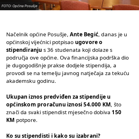
FOTO: Općina Posušje
Načelnik općine Posušje,
Ante Begić
, danas je u
općinskoj vijećnici potpisao
ugovore o
stipendiranju
s 36 studenata koji dolaze s
područja ove općine. Ova financijska podrška dio
je dugogodišnje prakse dodjele stipendija, a
provodi se na temelju javnog natječaja za tekuću
akademsku godinu.
Ukupan iznos predviđen za stipendije u
općinskom proračunu iznosi 54.000 KM
, što
znači da svaki stipendist mjesečno dobiva
150
KM
potpore.
Ko su stipendisti i kako su izabrani?