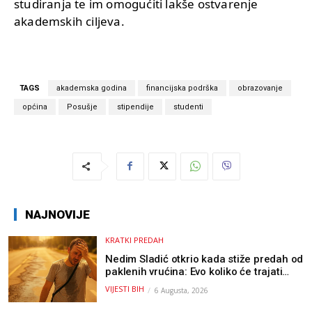
studiranja te im omogućiti lakše ostvarenje
akademskih ciljeva.
TAGS
akademska godina
financijska podrška
obrazovanje
općina
Posušje
stipendije
studenti
NAJNOVIJE
KRATKI PREDAH
Nedim Sladić otkrio kada stiže predah od
paklenih vrućina: Evo koliko će trajati
osvježenje u BiH
VIJESTI BIH
6 Augusta, 2026