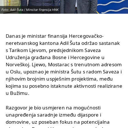
Foto: Adil Šuta / Minsitar finansija HNK
Danas je ministar finansija Hercegovačko-
neretvanskog kantona Adil Šuta održao sastanak
s Tarikom Ljevom, predsjednikom Saveza
Udruženja građana Bosne i Hercegovine u
Norveškoj. Ljewo, Mostarac s trenutnom adresom
u Oslu, upoznao je ministra Šutu s radom Saveza i
njihovim brojnim uspješnim projektima, među
kojima su posebno istaknute aktivnosti realizirane
u Bužimu.
Razgovor je bio usmjeren na mogućnosti
unapređenja saradnje između dijaspore i
domovine, uz poseban fokus na potencijalna