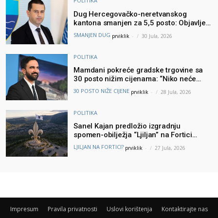
POLITIKA
Dug Hercegovačko-neretvanskog
kantona smanjen za 5,5 posto: Objavljeni
najnoviji podaci Ministarstva finansija
SMANJEN DUG
prviklik
-
30 Jula, 2026
POLITIKA
Mamdani pokreće gradske trgovine sa
30 posto nižim cijenama: “Niko neće
brinuti može li prehraniti svoju porodicu”
30 POSTO NIŽE CIJENE
prviklik
-
28 Jula, 2026
POLITIKA
Sanel Kajan predložio izgradnju
spomen-obilježja “Ljiljan” na Fortici
iznad Mostara – Podšku ideji dao i
LJILJAN NA FORTICI?
prviklik
-
27 Jula, 2026
Muhamed ef. Velić
Impresum
Pravila privatnosti
Uslovi korištenja
Kontaktirajte nas