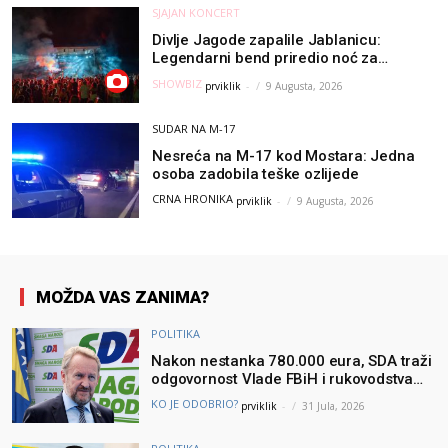
SJAJAN KONCERT
Divlje Jagode zapalile Jablanicu:
Legendarni bend priredio noć za
pamćenje
SHOWBIZ
prviklik
-
9 Augusta, 2026
SUDAR NA M-17
Nesreća na M-17 kod Mostara: Jedna
osoba zadobila teške ozlijede
CRNA HRONIKA
prviklik
-
9 Augusta, 2026
MOŽDA VAS ZANIMA?
POLITIKA
Nakon nestanka 780.000 eura, SDA traži
odgovornost Vlade FBiH i rukovodstva
Igmana
KO JE ODOBRIO?
prviklik
-
31 Jula, 2026