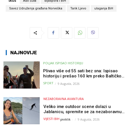
TAGS
Adil Šuta
dijaspora i BiH
Savez Udruženja građana Norveška
Tarik Ljevo
ulaganja BiH
NAJNOVIJE
POLJAK ISPISAO HISTORIJU
Plivao više od 55 sati bez sna: Ispisao
historiju i prešao 160 km preko Baltičkog
mora – a podvig posvetio djeci oboljeloj
SPORT
9 Augusta, 2026
od raka
NEZABORAVNA AVANTURA
Veliko ime outdoor scene dolazi u
Jablanicu, spremite se za nezaboravnu
avanturu (VIDEO) !
VIJESTI BIH
prviklik
-
9 Augusta, 2026