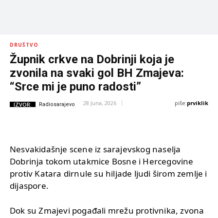
DRUŠTVO
Župnik crkve na Dobrinji koja je
zvonila na svaki gol BH Zmajeva:
“Srce mi je puno radosti”
piše:
prviklik
28 Juna, 2026
IZVOR:
Radiosarajevo
Nesvakidašnje scene iz sarajevskog naselja
Dobrinja tokom utakmice Bosne i Hercegovine
protiv Katara dirnule su hiljade ljudi širom zemlje i
dijaspore.
Dok su Zmajevi pogađali mrežu protivnika, zvona