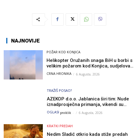
NAJNOVIJE
POŽAR KOD KONJICA
Helikopter Oružanih snaga BiH u borbi s
velikim požarom kod Konjica, sudjelovao
i Air Tractor
CRNA HRONIKA
6 Augusta, 2026
TRAŽIŠ POSAO?
AZEKOP d.o.o. Jablanica širi tim: Nude
iznadprosječna primanja, vikendi su
slobodni, traži se više radnika
OGLASI
prviklik
-
6 Augusta, 2026
KRATKI PREDAH
Nedim Sladić otkrio kada stiže predah