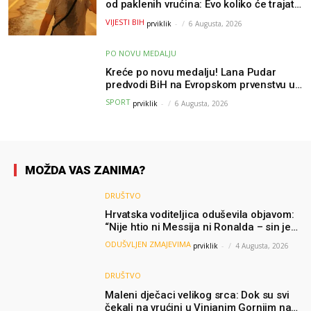
od paklenih vrućina: Evo koliko će trajati
osvježenje u BiH
VIJESTI BIH
prviklik
-
6 Augusta, 2026
PO NOVU MEDALJU
Kreće po novu medalju! Lana Pudar
predvodi BiH na Evropskom prvenstvu u
Parizu
SPORT
prviklik
-
6 Augusta, 2026
MOŽDA VAS ZANIMA?
DRUŠTVO
Hrvatska voditeljica oduševila objavom:
“Nije htio ni Messija ni Ronalda – sin je
želio samo dres Bosne”
ODUŠVLJEN ZMAJEVIMA
prviklik
-
4 Augusta, 2026
DRUŠTVO
Maleni dječaci velikog srca: Dok su svi
čekali na vrućini u Vinjanim Gornjim na