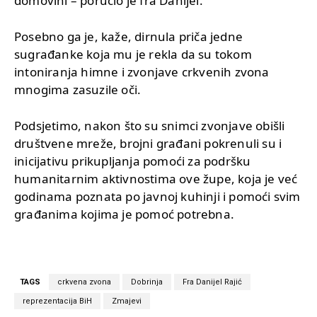
domovini – poručio je fra Danijel.
Posebno ga je, kaže, dirnula priča jedne
sugrađanke koja mu je rekla da su tokom
intoniranja himne i zvonjave crkvenih zvona
mnogima zasuzile oči.
Podsjetimo, nakon što su snimci zvonjave obišli
društvene mreže, brojni građani pokrenuli su i
inicijativu prikupljanja pomoći za podršku
humanitarnim aktivnostima ove župe, koja je već
godinama poznata po javnoj kuhinji i pomoći svim
građanima kojima je pomoć potrebna.
TAGS
crkvena zvona
Dobrinja
Fra Danijel Rajić
reprezentacija BiH
Zmajevi