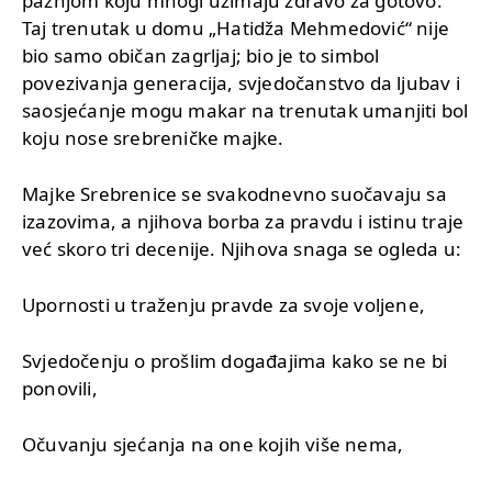
pažnjom koju mnogi uzimaju zdravo za gotovo.
Taj trenutak u domu „Hatidža Mehmedović“ nije
bio samo običan zagrljaj; bio je to simbol
povezivanja generacija, svjedočanstvo da ljubav i
saosjećanje mogu makar na trenutak umanjiti bol
koju nose srebreničke majke.
Majke Srebrenice se svakodnevno suočavaju sa
izazovima, a njihova borba za pravdu i istinu traje
već skoro tri decenije. Njihova snaga se ogleda u:
Upornosti u traženju pravde za svoje voljene,
Svjedočenju o prošlim događajima kako se ne bi
ponovili,
Očuvanju sjećanja na one kojih više nema,