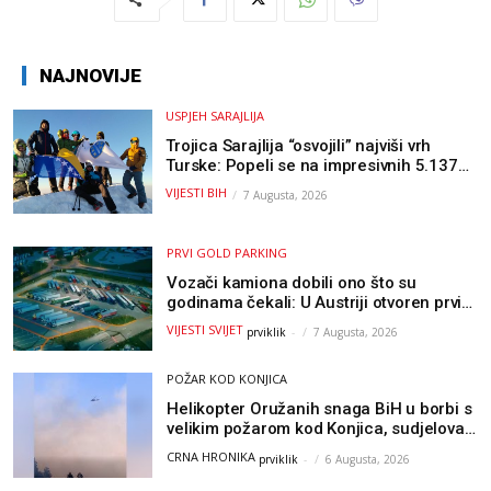
NAJNOVIJE
USPJEH SARAJLIJA
Trojica Sarajlija “osvojili” najviši vrh
Turske: Popeli se na impresivnih 5.137
metara
VIJESTI BIH
7 Augusta, 2026
PRVI GOLD PARKING
Vozači kamiona dobili ono što su
godinama čekali: U Austriji otvoren prvi
GOLD sigurni parking
VIJESTI SVIJET
prviklik
-
7 Augusta, 2026
POŽAR KOD KONJICA
Helikopter Oružanih snaga BiH u borbi s
velikim požarom kod Konjica, sudjelovao
i Air Tractor
CRNA HRONIKA
prviklik
-
6 Augusta, 2026