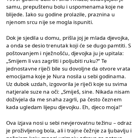
samu, prepuštenu bolu i uspomenama koje ne
blijede. Iako su godine prolazile, praznina u
njenom srcu nije se mogla ispuniti.
Dok je sjedila u domu, prišla joj je mlada djevojka,
a onda se desio trenutak koji će se dugo pamtiti. S
poštovanjem i nježnošću, djevojka ju je upitala:
„Smijem li vas zagrliti i poljubiti ruku?“ Te
jednostavne riječi bile su dovoljne da otvore vrata
emocijama koje je Nura nosila u sebi godinama.
Uz dubok uzdah, izgovorila je riječi koje su svima
natjerale suze na oči: „Smiješ, sine. Nikada nisam
doživjela da me snaha zagrli, pa često čeznem
kada ugledam lijepu djevojku. Eh, djeco moja!“
Ova izjava nosi u sebi nevjerovatnu težinu – odraz
je proživljenog bola, ali i trajne čežnje za ljubavlju i