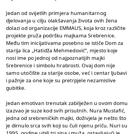
Jedan od svijetlih primjera humanitarnog
djelovanja u cilju olakšavanja života ovih žena
dolazi od organizacije EMMAUS, koja kroz različite
projekte pruža podršku majkama Srebrenice.
Među tim inicijativama posebno se ističe Dom za
starija lica „Hatidža Mehmedović“, mjesto koje
nosi ime po jednoj od najpoznatijih majki
Srebrenice i simbolu hrabrosti. Ovaj dom nije
samo utočište za starije osobe, već i centar ljubavi
i pažnje za one koje su pretrpjele nezamislive
gubitke.
Jedan emotivan trenutak zabilježen u ovom domu
izazvao je suze kod svih prisutnih. Nura Mustafić,
jedna od srebreničkih majki, doživjela je nešto što
je dirnulo srca svih koji su čuli njenu priču. Nuri su
1995. godine ubili tri sina i muža, ostavljajući je