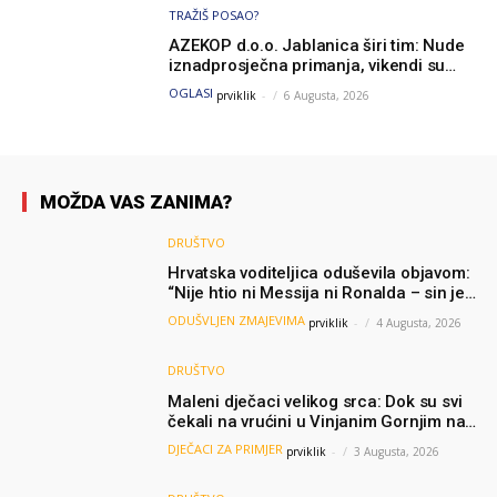
TRAŽIŠ POSAO?
AZEKOP d.o.o. Jablanica širi tim: Nude
iznadprosječna primanja, vikendi su
slobodni, traži se više radnika
OGLASI
prviklik
-
6 Augusta, 2026
MOŽDA VAS ZANIMA?
DRUŠTVO
Hrvatska voditeljica oduševila objavom:
“Nije htio ni Messija ni Ronalda – sin je
želio samo dres Bosne”
ODUŠVLJEN ZMAJEVIMA
prviklik
-
4 Augusta, 2026
DRUŠTVO
Maleni dječaci velikog srca: Dok su svi
čekali na vrućini u Vinjanim Gornjim na
granici, Ljubi i Šime su dijelili vodu
DJEČACI ZA PRIMJER
prviklik
-
3 Augusta, 2026
putnicima