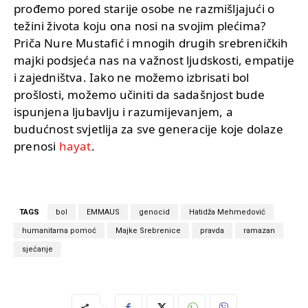
prođemo pored starije osobe ne razmišljajući o
težini života koju ona nosi na svojim plećima?
Priča Nure Mustafić i mnogih drugih srebreničkih
majki podsjeća nas na važnost ljudskosti, empatije
i zajedništva. Iako ne možemo izbrisati bol
prošlosti, možemo učiniti da sadašnjost bude
ispunjena ljubavlju i razumijevanjem, a
budućnost svjetlija za sve generacije koje dolaze
prenosi
hayat
.
TAGS
bol
EMMAUS
genocid
Hatidža Mehmedović
humanitarna pomoć
Majke Srebrenice
pravda
ramazan
sjećanje