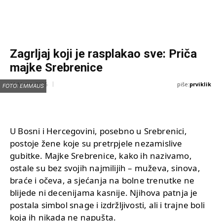
Zagrljaj koji je rasplakao sve: Priča
majke Srebrenice
piše:
prviklik
11 Marta, 2025
FOTO: EMMAUS
U Bosni i Hercegovini, posebno u Srebrenici,
postoje žene koje su pretrpjele nezamislive
gubitke. Majke Srebrenice, kako ih nazivamo,
ostale su bez svojih najmilijih – muževa, sinova,
braće i očeva, a sjećanja na bolne trenutke ne
blijede ni decenijama kasnije. Njihova patnja je
postala simbol snage i izdržljivosti, ali i trajne boli
koja ih nikada ne napušta.