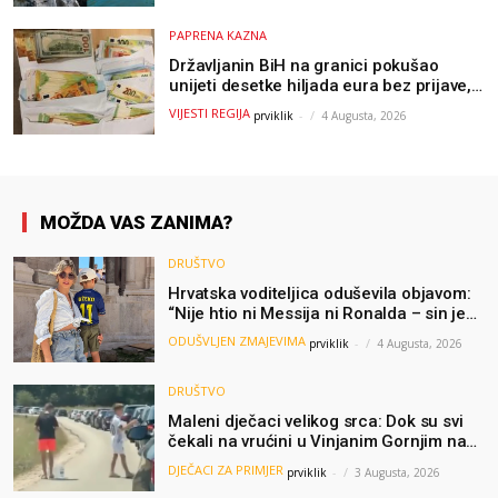
PAPRENA KAZNA
Državljanin BiH na granici pokušao
unijeti desetke hiljada eura bez prijave,
uslijedila “paprena” kazna
VIJESTI REGIJA
prviklik
-
4 Augusta, 2026
MOŽDA VAS ZANIMA?
DRUŠTVO
Hrvatska voditeljica oduševila objavom:
“Nije htio ni Messija ni Ronalda – sin je
želio samo dres Bosne”
ODUŠVLJEN ZMAJEVIMA
prviklik
-
4 Augusta, 2026
DRUŠTVO
Maleni dječaci velikog srca: Dok su svi
čekali na vrućini u Vinjanim Gornjim na
granici, Ljubi i Šime su dijelili vodu
DJEČACI ZA PRIMJER
prviklik
-
3 Augusta, 2026
putnicima