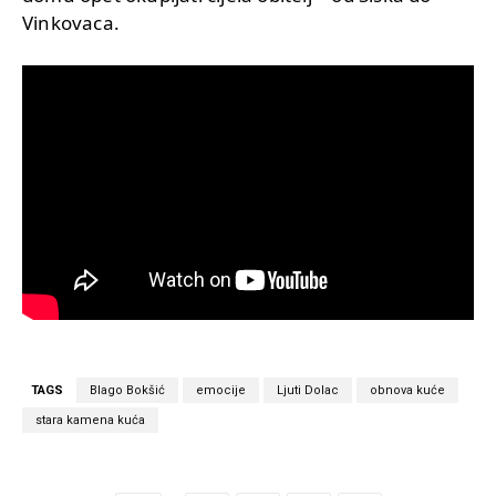
Vinkovaca.
TAGS
Blago Bokšić
emocije
Ljuti Dolac
obnova kuće
stara kamena kuća