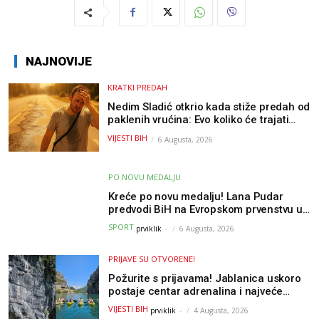
NAJNOVIJE
KRATKI PREDAH
Nedim Sladić otkrio kada stiže predah od
paklenih vrućina: Evo koliko će trajati
osvježenje u BiH
VIJESTI BIH
6 Augusta, 2026
PO NOVU MEDALJU
Kreće po novu medalju! Lana Pudar
predvodi BiH na Evropskom prvenstvu u
Parizu
SPORT
prviklik
-
6 Augusta, 2026
PRIJAVE SU OTVORENE!
Požurite s prijavama! Jablanica uskoro
postaje centar adrenalina i najveće
outdoor avanture ovog ljeta
VIJESTI BIH
prviklik
-
4 Augusta, 2026