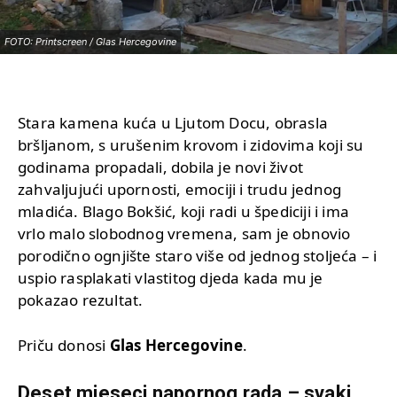
FOTO: Printscreen / Glas Hercegovine
Stara kamena kuća u Ljutom Docu, obrasla
bršljanom, s urušenim krovom i zidovima koji su
godinama propadali, dobila je novi život
zahvaljujući upornosti, emociji i trudu jednog
mladića. Blago Bokšić, koji radi u špediciji i ima
vrlo malo slobodnog vremena, sam je obnovio
porodično ognjište staro više od jednog stoljeća – i
uspio rasplakati vlastitog djeda kada mu je
pokazao rezultat.
Priču donosi
Glas Hercegovine
.
Deset mjeseci napornog rada – svaki