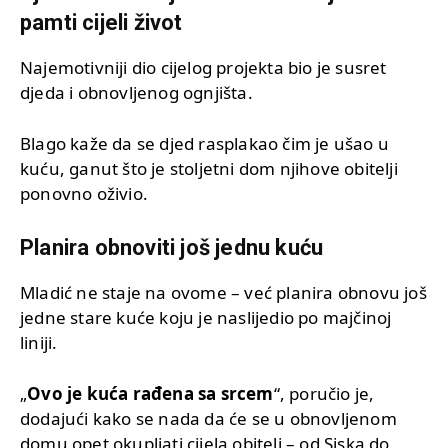
pamti cijeli život
Najemotivniji dio cijelog projekta bio je susret
djeda i obnovljenog ognjišta.
Blago kaže da se djed rasplakao čim je ušao u
kuću, ganut što je stoljetni dom njihove obitelji
ponovno oživio.
Planira obnoviti još jednu kuću
Mladić ne staje na ovome – već planira obnovu još
jedne stare kuće koju je naslijedio po majčinoj
liniji.
„
Ovo je kuća rađena sa srcem
“, poručio je,
dodajući kako se nada da će se u obnovljenom
domu opet okupljati cijela obitelj – od Siska do