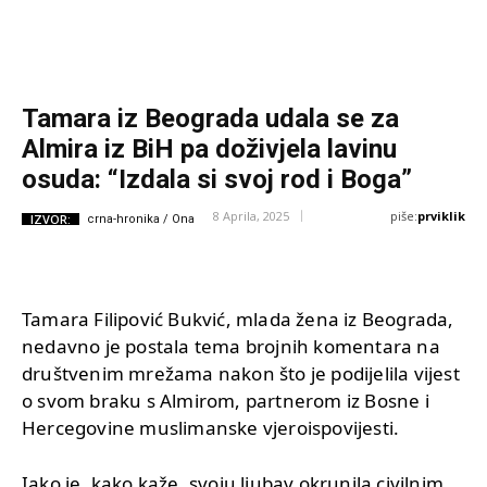
Tamara iz Beograda udala se za
Almira iz BiH pa doživjela lavinu
osuda: “Izdala si svoj rod i Boga”
piše:
prviklik
8 Aprila, 2025
IZVOR:
crna-hronika / Ona
Tamara Filipović Bukvić, mlada žena iz Beograda,
nedavno je postala tema brojnih komentara na
društvenim mrežama nakon što je podijelila vijest
o svom braku s Almirom, partnerom iz Bosne i
Hercegovine muslimanske vjeroispovijesti.
Iako je, kako kaže, svoju ljubav okrunila civilnim