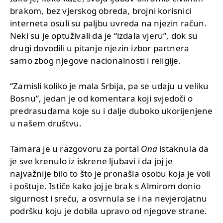
brakom, bez vjerskog obreda, brojni korisnici
interneta osuli su paljbu uvreda na njezin račun.
Neki su je optuživali da je “izdala vjeru”, dok su
drugi dovodili u pitanje njezin izbor partnera
samo zbog njegove nacionalnosti i religije.
“Zamisli koliko je mala Srbija, pa se udaju u veliku
Bosnu”, jedan je od komentara koji svjedoči o
predrasudama koje su i dalje duboko ukorijenjene
u našem društvu.
Tamara je u razgovoru za portal
Ona
istaknula da
je sve krenulo iz iskrene ljubavi i da joj je
najvažnije bilo to što je pronašla osobu koja je voli
i poštuje. Ističe kako joj je brak s Almirom donio
sigurnost i sreću, a osvrnula se i na nevjerojatnu
podršku koju je dobila upravo od njegove strane.