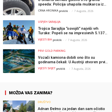
speeda: Policija uhapsila muškarca iz
Hercegovine
CRNA HRONIKA
prviklik
-
7 Augusta, 2026
USPJEH SARAJLIJA
Trojica Sarajlija “osvojili” najviši vrh
Turske: Popeli se na impresivnih 5.137
metara
VIJESTI BIH
prviklik
-
7 Augusta, 2026
PRVI GOLD PARKING
Vozači kamiona dobili ono što su
godinama čekali: U Austriji otvoren prvi
GOLD sigurni parking
VIJESTI SVIJET
prviklik
-
7 Augusta, 2026
MOŽDA VAS ZANIMA?
DRUŠTVO
Adnan Đelmo za jedan dan sam očistio