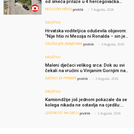
od smeća prilaze u 4 hercegovačka
grada: “Danas nisam čistio samo smeće,
EKOLOŠKI HEROJ
prviklik
-
7 Augusta, 2026
čistio sam sliku o nama”
DRUŠTVO
Hrvatska voditeljica oduševila objavom:
“Nije htio ni Messija ni Ronalda – sin je
želio samo dres Bosne”
ODUŠVLJEN ZMAJEVIMA
prviklik
-
4 Augusta, 2026
DRUŠTVO
Maleni dječaci velikog srca: Dok su svi
čekali na vrućini u Vinjanim Gornjim na
granici, Ljubi i Šime su dijelili vodu
DJEČACI ZA PRIMJER
prviklik
-
3 Augusta, 2026
putnicima
DRUŠTVO
Kamiondžije još jednom pokazale da se
kolega nikada ne ostavlja na cjedilu:
Priča iz Hamburga dirnula mnoge
LJUDSKOST NA DJELU
prviklik
-
2 Augusta, 2026