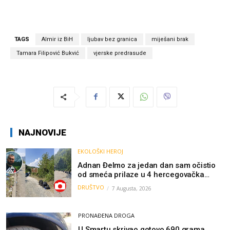
TAGS
Almir iz BiH
ljubav bez granica
miješani brak
Tamara Filipović Bukvić
vjerske predrasude
NAJNOVIJE
EKOLOŠKI HEROJ
Adnan Đelmo za jedan dan sam očistio
od smeća prilaze u 4 hercegovačka
grada: “Danas nisam čistio samo smeće,
DRUŠTVO
7 Augusta, 2026
čistio sam sliku o nama”
PRONAĐENA DROGA
U Smartu skrivao gotovo 690 grama