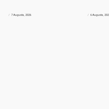
rtu skrivao gotovo 690 grama
Helikopter Oružanih sn
: Policija uhapsila muškarca iz
velikim požarom kod Ko
govine
sudjelovao i Air Tracto
ONIKA
7 Augusta, 2026
CRNA HRONIKA
6 Augusta, 202