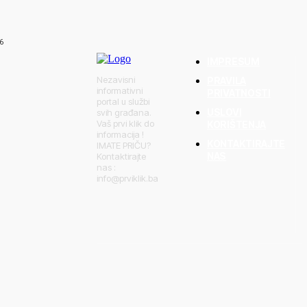
aga BiH u borbi s
njica,
r
6
IMPRESUM
Nezavisni
PRAVILA
informativni
PRIVATNOSTI
portal u službi
USLOVI
svih građana.
Vaš prvi klik do
KORIŠTENJA
informacija !
KONTAKTIRAJTE
IMATE PRIČU?
NAS
Kontaktirajte
nas :
info@prviklik.ba