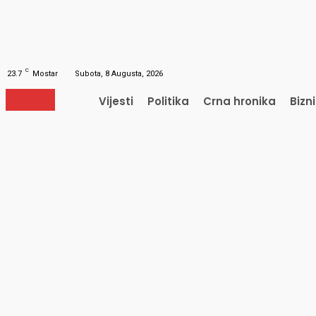
Obnavljanje šifre
Obnovite vašu lozinku
Vaš e-mail
Lozinka će vam biti poslana e-mailom.
C
23.7
Mostar
Subota, 8 Augusta, 2026
Vijesti
Politika
Crna hronika
Bizn