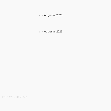
Provala u Energopetrol kod Konjica
U Sma
dobila epilog: Uhapšene dvije osobe u
speeda
Čapljini i Jablanici
Herce
CRNA HRONIKA
7 Augusta, 2026
CRNA HR
FILMSKA PLJAČKA
Filmska pljačka u Konjicu: Kroz zid došli
do sefa i odnijeli više od 30.000 KM?
CRNA HRONIKA
4 Augusta, 2026
© PRVIKLIK 2024