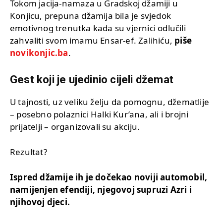
Tokom jacija-namaza u Gradskoj džamiji u
Konjicu, prepuna džamija bila je svjedok
emotivnog trenutka kada su vjernici odlučili
zahvaliti svom imamu Ensar-ef. Zalihiću,
piše
novikonjic.ba
.
Gest koji je ujedinio cijeli džemat
U tajnosti, uz veliku želju da pomognu, džematlije
– posebno polaznici Halki Kur’ana, ali i brojni
prijatelji – organizovali su akciju.
Rezultat?
Ispred džamije ih je dočekao noviji automobil,
namijenjen efendiji, njegovoj supruzi Azri i
njihovoj djeci.