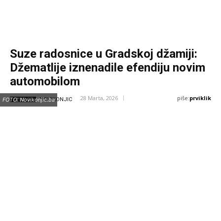
Suze radosnice u Gradskoj džamiji:
Džematlije iznenadile efendiju novim
automobilom
piše:
prviklik
28 Marta, 2026
IZVOR:
FOTO: Novikonjic.ba
NOVIKONJIC