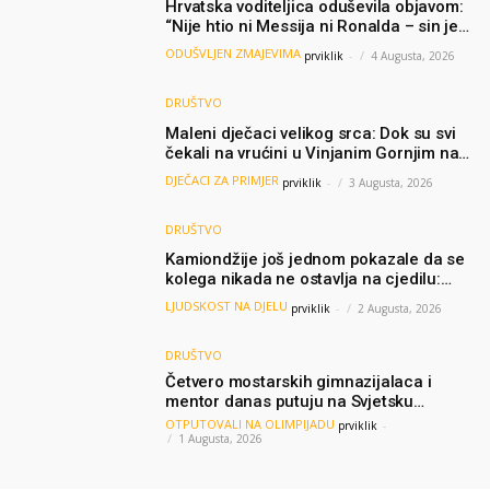
Hrvatska voditeljica oduševila objavom:
“Nije htio ni Messija ni Ronalda – sin je
želio samo dres Bosne”
ODUŠVLJEN ZMAJEVIMA
prviklik
-
4 Augusta, 2026
DRUŠTVO
Maleni dječaci velikog srca: Dok su svi
čekali na vrućini u Vinjanim Gornjim na
granici, Ljubi i Šime su dijelili vodu
DJEČACI ZA PRIMJER
prviklik
-
3 Augusta, 2026
putnicima
DRUŠTVO
Kamiondžije još jednom pokazale da se
kolega nikada ne ostavlja na cjedilu:
Priča iz Hamburga dirnula mnoge
LJUDSKOST NA DJELU
prviklik
-
2 Augusta, 2026
DRUŠTVO
Četvero mostarskih gimnazijalaca i
mentor danas putuju na Svjetsku
olimpijadu iz AI: Predstavljat će BiH
OTPUTOVALI NA OLIMPIJADU
prviklik
-
među najboljima na svijetu
1 Augusta, 2026