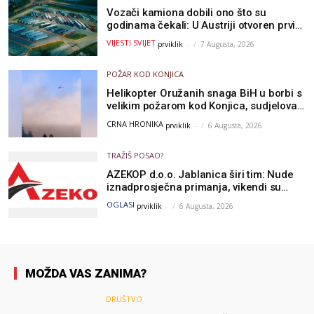
Vozači kamiona dobili ono što su
godinama čekali: U Austriji otvoren prvi
GOLD sigurni parking
VIJESTI SVIJET
prviklik
-
7 Augusta, 2026
POŽAR KOD KONJICA
Helikopter Oružanih snaga BiH u borbi s
velikim požarom kod Konjica, sudjelovao
i Air Tractor
CRNA HRONIKA
prviklik
-
6 Augusta, 2026
TRAŽIŠ POSAO?
AZEKOP d.o.o. Jablanica širi tim: Nude
iznadprosječna primanja, vikendi su
slobodni, traži se više radnika
OGLASI
prviklik
-
6 Augusta, 2026
MOŽDA VAS ZANIMA?
DRUŠTVO