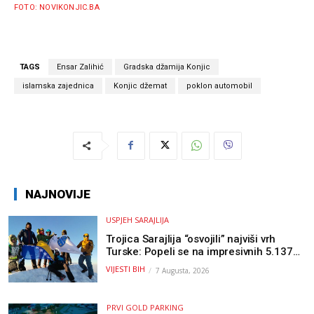
FOTO: NOVIKONJIC.BA
TAGS
Ensar Zalihić
Gradska džamija Konjic
islamska zajednica
Konjic džemat
poklon automobil
NAJNOVIJE
USPJEH SARAJLIJA
Trojica Sarajlija “osvojili” najviši vrh
Turske: Popeli se na impresivnih 5.137
metara
VIJESTI BIH
7 Augusta, 2026
PRVI GOLD PARKING