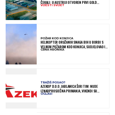
ČEKALI: U AUSTRIJI OTVOREN PRVI GOLD
VIJESTI SVIJET
SIGURNI PARKING
POŽAR KOD KONJICA
HELIKOPTER ORUŽANIH SNAGA BIH U BORBI S
VELIKIM POŽAROM KOD KONJICA, SUDJELOVAO I
CRNA HRONIKA
AIR TRACTOR
TRAŽIŠ POSAO?
AZEKOP D.O.O. JABLANICA ŠIRI TIM: NUDE
IZNADPROSJEČNA PRIMANJA, VIKENDI SU
OGLASI
SLOBODNI, TRAŽI SE VIŠE RADNIKA