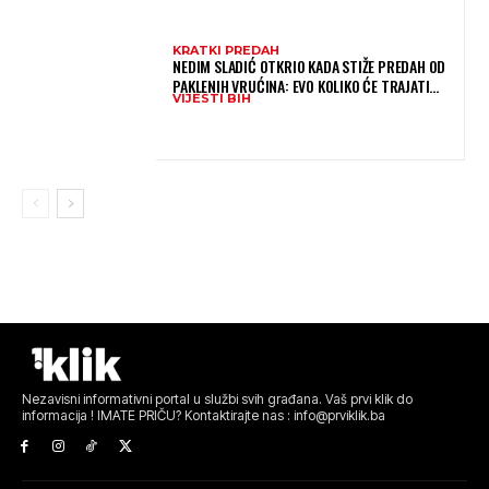
KRATKI PREDAH
NEDIM SLADIĆ OTKRIO KADA STIŽE PREDAH OD
PAKLENIH VRUĆINA: EVO KOLIKO ĆE TRAJATI
VIJESTI BIH
OSVJEŽENJE U BIH
Nezavisni informativni portal u službi svih građana. Vaš prvi klik do
informacija ! IMATE PRIČU? Kontaktirajte nas : info@prviklik.ba