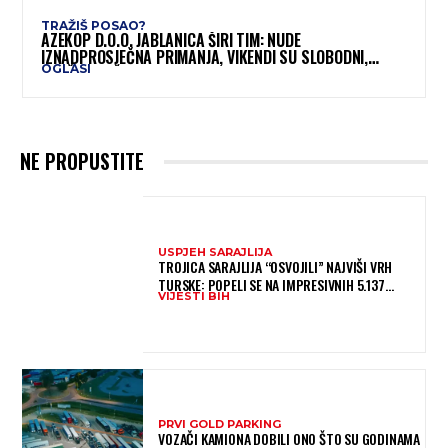
TRAŽIŠ POSAO?
AZEKOP D.O.O. JABLANICA ŠIRI TIM: NUDE
IZNADPROSJEČNA PRIMANJA, VIKENDI SU SLOBODNI,
OGLASI
TRAŽI SE VIŠE RADNIKA
NE PROPUSTITE
USPJEH SARAJLIJA
TROJICA SARAJLIJA “OSVOJILI” NAJVIŠI VRH
TURSKE: POPELI SE NA IMPRESIVNIH 5.137
VIJESTI BIH
METARA
PRVI GOLD PARKING
VOZAČI KAMIONA DOBILI ONO ŠTO SU GODINAMA