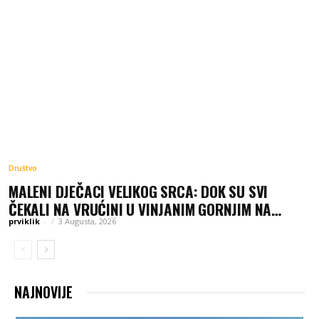
Društvo
MALENI DJEČACI VELIKOG SRCA: DOK SU SVI
ČEKALI NA VRUĆINI U VINJANIM GORNJIM NA
GRANICI, LJUBI I ŠIME SU DIJELILI VODU
prviklik
-
3 Augusta, 2026
PUTNICIMA
NAJNOVIJE