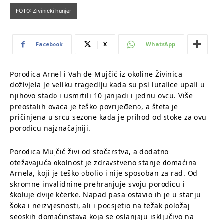
FOTO: Zivinicki hunjer
Facebook
X
WhatsApp
Porodica Arnel i Vahide Mujčić iz okoline Živinica
doživjela je veliku tragediju kada su psi lutalice upali u
njihovo stado i usmrtili 10 janjadi i jednu ovcu. Više
preostalih ovaca je teško povrijeđeno, a šteta je
pričinjena u srcu sezone kada je prihod od stoke za ovu
porodicu najznačajniji.
Porodica Mujčić živi od stočarstva, a dodatno
otežavajuća okolnost je zdravstveno stanje domaćina
Arnela, koji je teško obolio i nije sposoban za rad. Od
skromne invalidnine prehranjuje svoju porodicu i
školuje dvije kćerke. Napad pasa ostavio ih je u stanju
šoka i neizvjesnosti, ali i podsjetio na težak položaj
seoskih domaćinstava koja se oslanjaju isključivo na