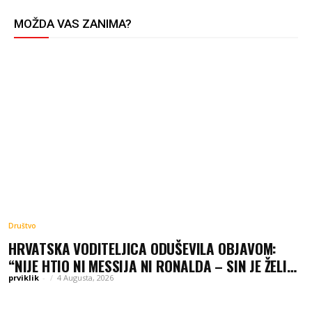
MOŽDA VAS ZANIMA?
Društvo
HRVATSKA VODITELJICA ODUŠEVILA OBJAVOM:
“NIJE HTIO NI MESSIJA NI RONALDA – SIN JE ŽELIO
SAMO DRES BOSNE”
prviklik
-
4 Augusta, 2026