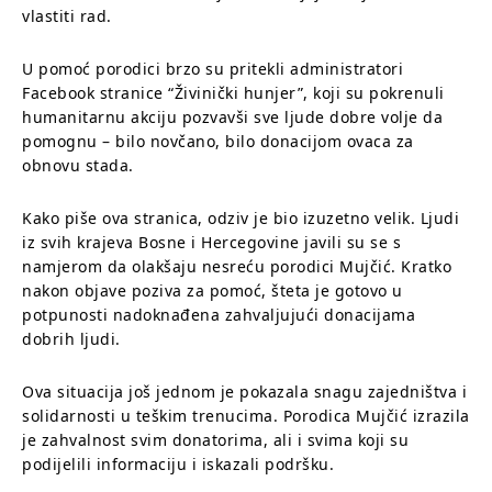
vlastiti rad.
U pomoć porodici brzo su pritekli administratori
Facebook stranice “Živinički hunjer”, koji su pokrenuli
humanitarnu akciju pozvavši sve ljude dobre volje da
pomognu – bilo novčano, bilo donacijom ovaca za
obnovu stada.
Kako piše ova stranica, odziv je bio izuzetno velik. Ljudi
iz svih krajeva Bosne i Hercegovine javili su se s
namjerom da olakšaju nesreću porodici Mujčić. Kratko
nakon objave poziva za pomoć, šteta je gotovo u
potpunosti nadoknađena zahvaljujući donacijama
dobrih ljudi.
Ova situacija još jednom je pokazala snagu zajedništva i
solidarnosti u teškim trenucima. Porodica Mujčić izrazila
je zahvalnost svim donatorima, ali i svima koji su
podijelili informaciju i iskazali podršku.