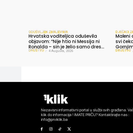
ODUŠVLJEN ZMAJEVIMA
DJEČACI Z
Hrvatska voditeljica oduševila
Maleni 
objavom: “Nije htio ni Messija ni
svi čeka
Ronalda – sin je želio samo dres
Gornjim 
DRUŠTVO
DRUŠTVO
Bosne”
4 Augusta, 2026
dijelili
Nezavisni informativni portal u službi svih građana. Vaš
klik do informacija ! IMATE PRIČU? Kontaktirajte nas :
info@prviklik.ba