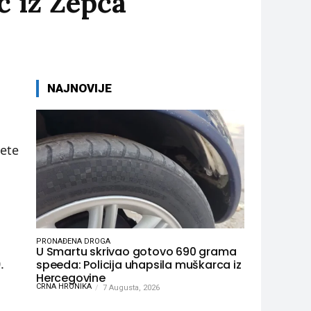
ć iz Žepča
NAJNOVIJE
jete
PRONAĐENA DROGA
U Smartu skrivao gotovo 690 grama
.
speeda: Policija uhapsila muškarca iz
Hercegovine
CRNA HRONIKA
7 Augusta, 2026