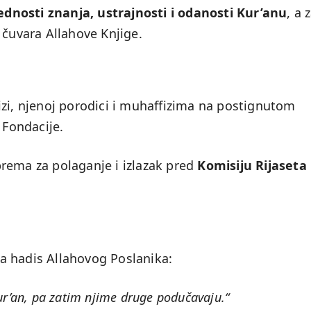
jednosti znanja, ustrajnosti i odanosti Kur’anu
, a 
 čuvara Allahove Knjige.
izi, njenoj porodici i muhaffizima na postignutom
 Fondacije.
rema za polaganje i izlazak pred
Komisiju Rijaseta
 na hadis Allahovog Poslanika:
ur’an, pa zatim njime druge podučavaju.“