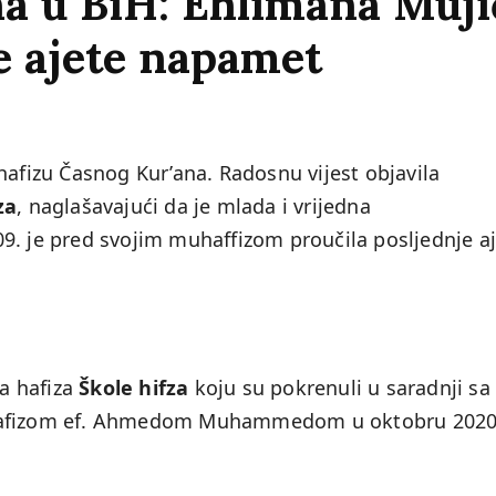
na u BiH: Ehlimana Muji
e ajete napamet
hafizu Časnog Kur’ana. Radosnu vijest objavila
za
, naglašavajući da je mlada i vrijedna
9. je pred svojim muhaffizom proučila posljednje a
va hafiza
Škole hifza
koju su pokrenuli u saradnji sa
 hafizom ef. Ahmedom Muhammedom u oktobru 2020