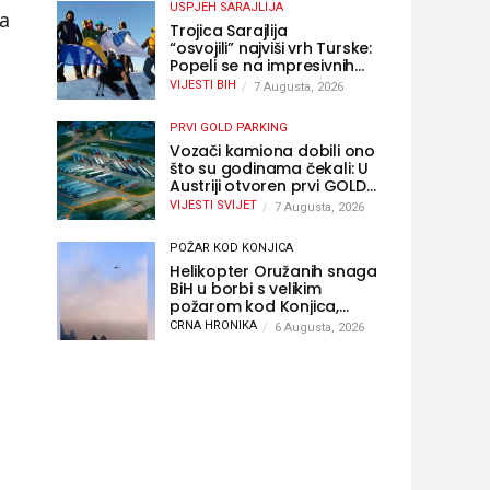
USPJEH SARAJLIJA
za
Trojica Sarajlija
“osvojili” najviši vrh Turske:
Popeli se na impresivnih
5.137 metara
VIJESTI BIH
7 Augusta, 2026
PRVI GOLD PARKING
Vozači kamiona dobili ono
što su godinama čekali: U
Austriji otvoren prvi GOLD
sigurni parking
VIJESTI SVIJET
7 Augusta, 2026
POŽAR KOD KONJICA
Helikopter Oružanih snaga
BiH u borbi s velikim
požarom kod Konjica,
sudjelovao i Air Tractor
CRNA HRONIKA
6 Augusta, 2026