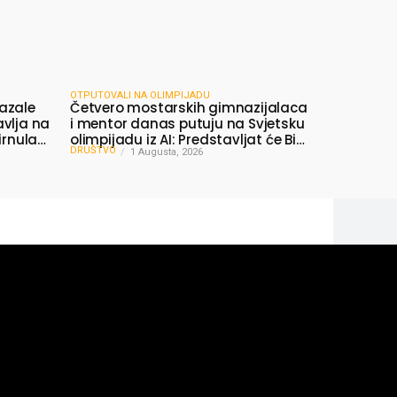
OTPUTOVALI NA OLIMPIJADU
azale
Četvero mostarskih gimnazijalaca
avlja na
i mentor danas putuju na Svjetsku
irnula
olimpijadu iz AI: Predstavljat će BiH
DRUŠTVO
među najboljima na svijetu
1 Augusta, 2026