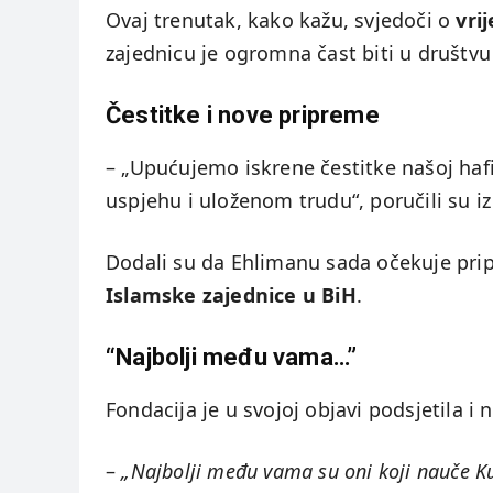
Ovaj trenutak, kako kažu, svjedoči o
vri
zajednicu je ogromna čast biti u društvu
Čestitke i nove pripreme
– „Upućujemo iskrene čestitke našoj haf
uspjehu i uloženom trudu“, poručili su iz
Dodali su da Ehlimanu sada očekuje prip
Islamske zajednice u BiH
.
“Najbolji među vama…”
Fondacija je u svojoj objavi podsjetila i
–
„Najbolji među vama su oni koji nauče K