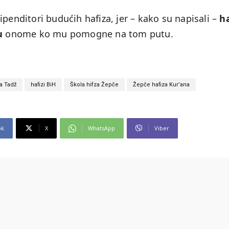
ipenditori budućih hafiza, jer – kako su napisali –
ha
u
onome ko mu pomogne na tom putu.
a Tadž
hafizi BiH
Škola hifza Žepče
Žepče hafiza Kur’ana
ok
X
WhatsApp
Viber