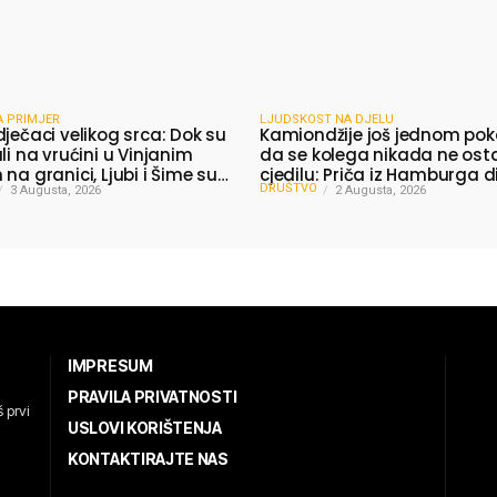
A PRIMJER
LJUDSKOST NA DJELU
dječaci velikog srca: Dok su
Kamiondžije još jednom pok
li na vrućini u Vinjanim
da se kolega nikada ne ost
na granici, Ljubi i Šime su
cjedilu: Priča iz Hamburga d
DRUŠTVO
 vodu putnicima
3 Augusta, 2026
mnoge
2 Augusta, 2026
IMPRESUM
PRAVILA PRIVATNOSTI
 prvi
USLOVI KORIŠTENJA
KONTAKTIRAJTE NAS