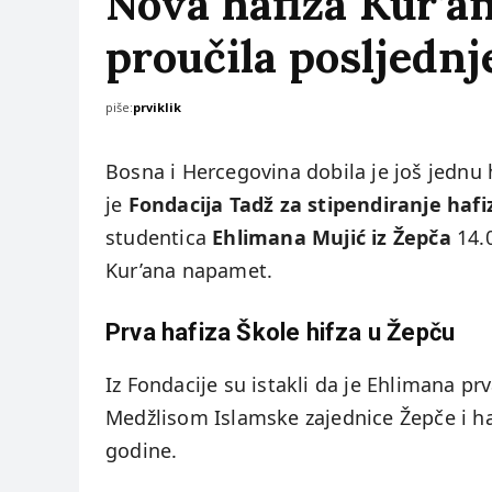
Nova hafiza Kur’a
proučila posljednj
piše:
prviklik
Bosna i Hercegovina dobila je još jednu 
je
Fondacija Tadž za stipendiranje hafi
studentica
Ehlimana Mujić iz Žepča
14.0
Kur’ana napamet.
Prva hafiza Škole hifza u Žepču
Iz Fondacije su istakli da je Ehlimana pr
Medžlisom Islamske zajednice Žepče i
godine.