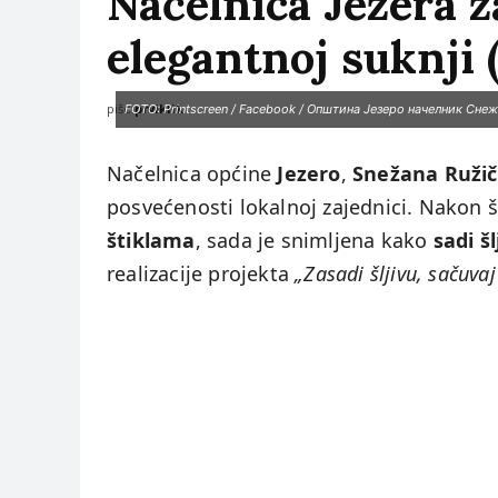
Načelnica Jezera za
elegantnoj suknji
piše:
prviklik
FOTO: Printscreen / Facebook / Општина Језеро начелник Сне
Načelnica općine
Jezero
,
Snežana Ružič
posvećenosti lokalnoj zajednici. Nakon 
štiklama
, sada je snimljena kako
sadi š
realizacije projekta
„Zasadi šljivu, sačuvaj