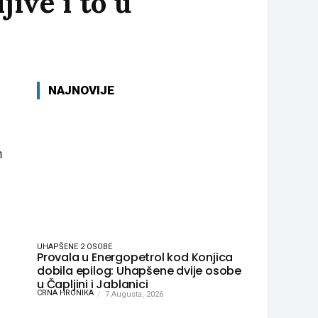
jive i to u
NAJNOVIJE
m
UHAPŠENE 2 OSOBE
Provala u Energopetrol kod Konjica
dobila epilog: Uhapšene dvije osobe
u Čapljini i Jablanici
CRNA HRONIKA
7 Augusta, 2026