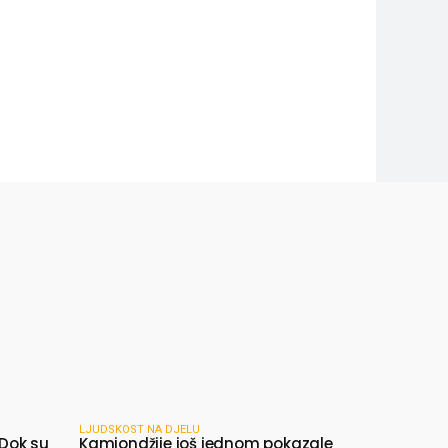
LJUDSKOST NA DJELU
 Dok su
Kamiondžije još jednom pokazale