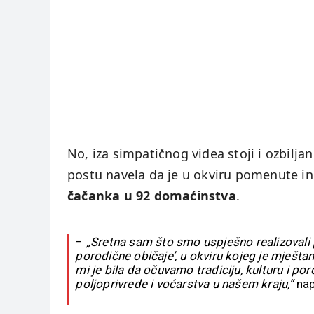
No, iza simpatičnog videa stoji i ozbilj
postu navela da je u okviru pomenute in
čačanka u 92 domaćinstva
.
–
„Sretna sam što smo uspješno realizovali p
porodične običaje’, u okviru kojeg je mješta
mi je bila da očuvamo tradiciju, kulturu i p
poljoprivrede i voćarstva u našem kraju,“
nap