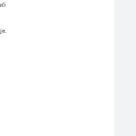
ući
je.