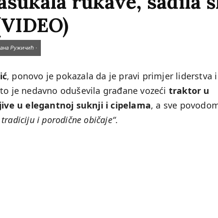
sukala rukave, sadila šl
 (VIDEO)
жана Ружичић ·
ić
, ponovo je pokazala da je pravi primjer liderstva i
što je nedavno oduševila građane vozeći
traktor u
ljive u elegantnoj suknji i cipelama
, a sve povodo
 tradiciju i porodične običaje“
.