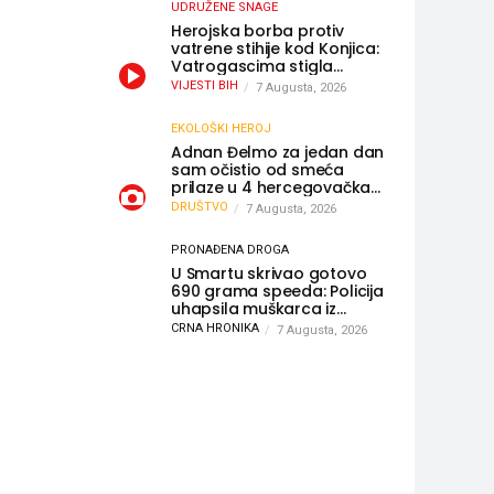
UDRUŽENE SNAGE
Herojska borba protiv
vatrene stihije kod Konjica:
Vatrogascima stigla
pomoć iz Sarajeva,
VIJESTI BIH
7 Augusta, 2026
helikopteri i Air Tractori
udružili snage
EKOLOŠKI HEROJ
Adnan Đelmo za jedan dan
sam očistio od smeća
prilaze u 4 hercegovačka
grada: “Danas nisam čistio
DRUŠTVO
7 Augusta, 2026
samo smeće, čistio sam
sliku o nama”
PRONAĐENA DROGA
U Smartu skrivao gotovo
690 grama speeda: Policija
uhapsila muškarca iz
Hercegovine
CRNA HRONIKA
7 Augusta, 2026