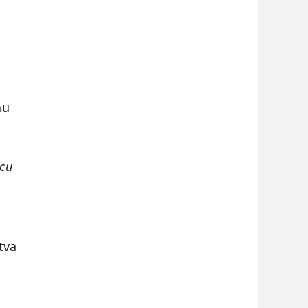
nu
icu
tva