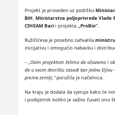
Projekt je proveden uz podršku
Minista
BiH
,
Ministarstva poljoprivrede Vlade 
CIHEAM Bari
i projekta
„ProBio“
.
Ružičićeva je posebno zahvalila
ministru
inicijativu i omogućio nabavku i distribu
–
„Ovim projektom želimo da očuvamo i ob
da u svom dvorištu zasadi bar jednu šljivu 
prema zemlji,“
poručila je načelnica.
Na kraju je dodala da vjeruje kako će n
i podsjetnik koliko je važno čuvati ono š