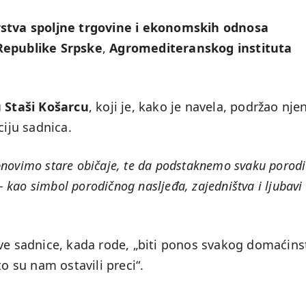
rstva spoljne trgovine i ekonomskih odnosa
Republike Srpske
,
Agromediteranskog instituta
 Staši Košarcu
, koji je, kako je navela, podržao nje
ciju sadnica.
novimo stare običaje, te da podstaknemo svaku porod
– kao simbol porodičnog nasljeđa, zajedništva i ljubavi
ove sadnice, kada rode, „biti ponos svakog domaćins
to su nam ostavili preci“.