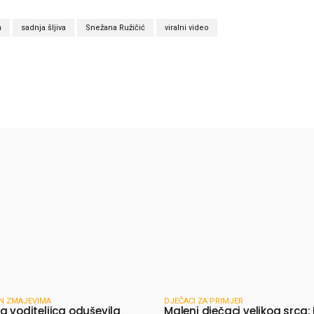
a
sadnja šljiva
Snežana Ružičić
viralni video
X
WhatsApp
Viber
N ZMAJEVIMA
DJEČACI ZA PRIMJER
a voditeljica oduševila
Maleni dječaci velikog srca: