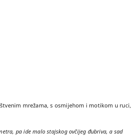
ruštvenim mrežama, s osmijehom i motikom u ruci,
metra, pa ide malo stajskog ovčijeg đubriva, a sad