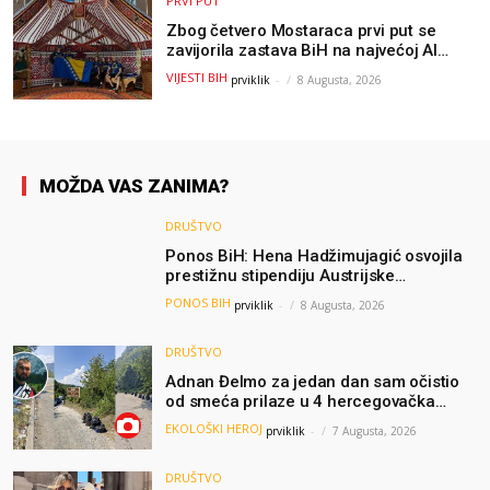
PRVI PUT
Zbog četvero Mostaraca prvi put se
zavijorila zastava BiH na najvećoj AI
olimpijadi, a sada je njihov mentor
VIJESTI BIH
prviklik
-
8 Augusta, 2026
postao član komiteta Međunarodne
olimpijade iz...
MOŽDA VAS ZANIMA?
DRUŠTVO
Ponos BiH: Hena Hadžimujagić osvojila
prestižnu stipendiju Austrijske
akademije nauka, njeno istraživanje
PONOS BIH
prviklik
-
8 Augusta, 2026
moglo bi pomoći djeci širom svijeta
DRUŠTVO
Adnan Đelmo za jedan dan sam očistio
od smeća prilaze u 4 hercegovačka
grada: “Danas nisam čistio samo smeće,
EKOLOŠKI HEROJ
prviklik
-
7 Augusta, 2026
čistio sam sliku o nama”
DRUŠTVO