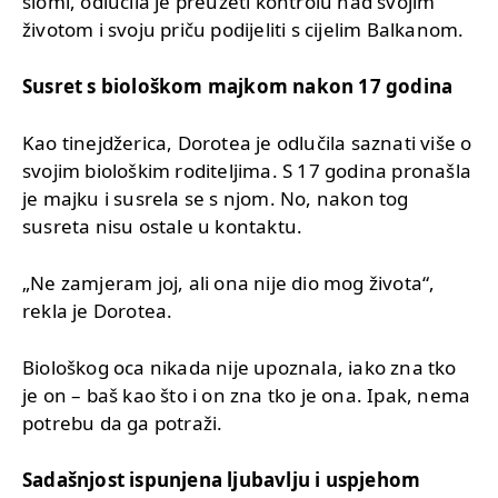
slomi, odlučila je preuzeti kontrolu nad svojim
životom i svoju priču podijeliti s cijelim Balkanom.
Susret s biološkom majkom nakon 17 godina
Kao tinejdžerica, Dorotea je odlučila saznati više o
svojim biološkim roditeljima. S 17 godina pronašla
je majku i susrela se s njom. No, nakon tog
susreta nisu ostale u kontaktu.
„Ne zamjeram joj, ali ona nije dio mog života“,
rekla je Dorotea.
Biološkog oca nikada nije upoznala, iako zna tko
je on – baš kao što i on zna tko je ona. Ipak, nema
potrebu da ga potraži.
Sadašnjost ispunjena ljubavlju i uspjehom