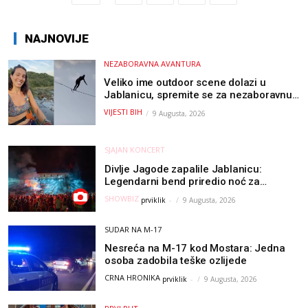
NAJNOVIJE
NEZABORAVNA AVANTURA
Veliko ime outdoor scene dolazi u
Jablanicu, spremite se za nezaboravnu
avanturu (VIDEO) !
VIJESTI BIH
9 Augusta, 2026
SJAJAN KONCERT
Divlje Jagode zapalile Jablanicu:
Legendarni bend priredio noć za
pamćenje
SHOWBIZ
prviklik
-
9 Augusta, 2026
SUDAR NA M-17
Nesreća na M-17 kod Mostara: Jedna
osoba zadobila teške ozlijede
CRNA HRONIKA
prviklik
-
9 Augusta, 2026