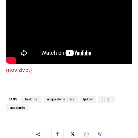
(novizivot)
TAGS
hrabrost
inspirativna priča
ljubav
obitelj
usvajanje