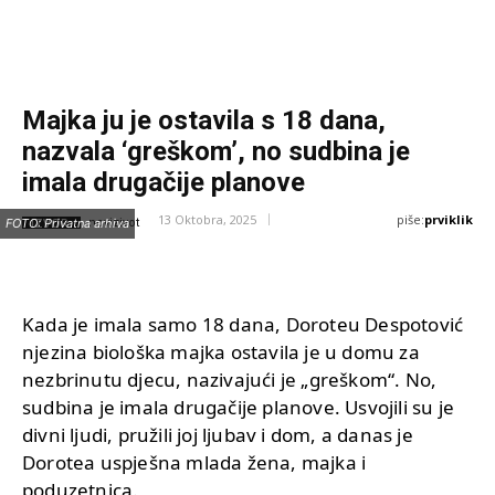
Majka ju je ostavila s 18 dana,
nazvala ‘greškom’, no sudbina je
imala drugačije planove
piše:
prviklik
13 Oktobra, 2025
IZVOR:
FOTO: Privatna arhiva
novizivot
Kada je imala samo 18 dana, Doroteu Despotović
njezina biološka majka ostavila je u domu za
nezbrinutu djecu, nazivajući je „greškom“. No,
sudbina je imala drugačije planove. Usvojili su je
divni ljudi, pružili joj ljubav i dom, a danas je
Dorotea uspješna mlada žena, majka i
poduzetnica.