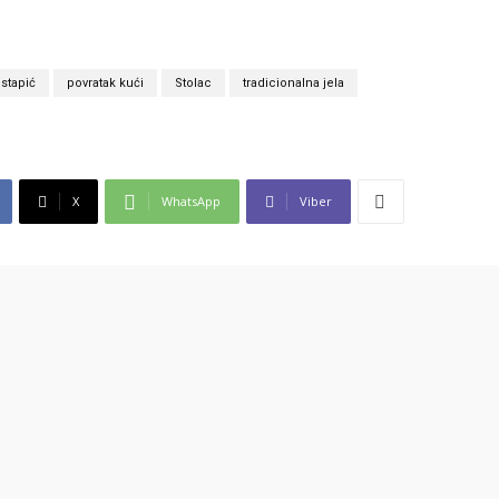
stapić
povratak kući
Stolac
tradicionalna jela
X
WhatsApp
Viber