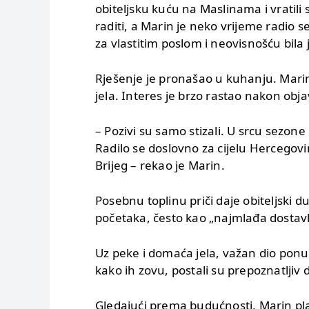
obiteljsku kuću na Maslinama i vratili s
raditi, a Marin je neko vrijeme radio se
za vlastitim poslom i neovisnošću bila 
Rješenje je pronašao u kuhanju. Mari
jela. Interes je brzo rastao nakon o
– Pozivi su samo stizali. U srcu sezone
Radilo se doslovno za cijelu Hercegovi
Brijeg – rekao je Marin.
Posebnu toplinu priči daje obiteljski d
početaka, često kao „najmlađa dostavlj
Uz peke i domaća jela, važan dio ponu
kako ih zovu, postali su prepoznatljiv 
Gledajući prema budućnosti, Marin plani