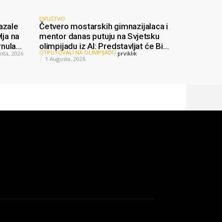
DRUŠTVO
azale
Četvero mostarskih gimnazijalaca i
lja na
mentor danas putuju na Svjetsku
rnula
olimpijadu iz AI: Predstavljat će BiH
OTPUTOVALI NA OLIMPIJADU
sta, 2026
prviklik
-
među najboljima na svijetu
1 Augusta, 2026