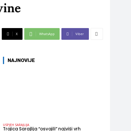
vine
X
WhatsApp
Viber
NAJNOVIJE
USPJEH SARAJLIJA
Trojica Sarajlija “osvojili” najviši vrh