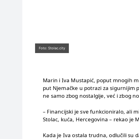
Foto: Stolac.city
Marin i Iva Mustapić, poput mnogih mla
put Njemačke u potrazi za sigurnijim po
ne samo zbog nostalgije, već i zbog nov
– Financijski je sve funkcioniralo, ali m
Stolac, kuća, Hercegovina – rekao je 
Kada je Iva ostala trudna, odlučili su 