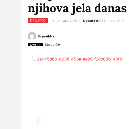
njihova jela dana
31 Januara, 2026
Updated:
31 Januara, 2026
DRUŠTVO
By
prviklik
IZVOR:
Stolac.City