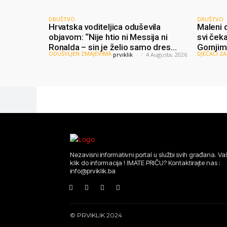
DRUŠTVO
DRUŠTVO
Hrvatska voditeljica oduševila
Maleni d
objavom: “Nije htio ni Messija ni
svi čeka
Ronalda – sin je želio samo dres
Gornjim 
ODUŠVLJEN ZMAJEVIMA
DJEČACI ZA
prviklik
-
4 Augusta, 2026
Bosne”
dijelili
Nezavisni informativni portal u službi svih građana. Vaš
klik do informacija ! IMATE PRIČU? Kontaktirajte nas :
info@prviklik.ba
© PRVIKLIK 2024