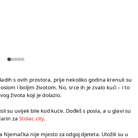
dih s ovih prostora, prije nekoliko godina krenuli su
slom i boljim životom. No, srce ih je zvalo kući – i to
og života koji je dolazio.
isli su uvijek bile kod kuće. Dođeš s posla, a u glavi su
Marin za
Stolac.city
.
da Njemačka nije mjesto za odgoj djeteta. Uložili su u