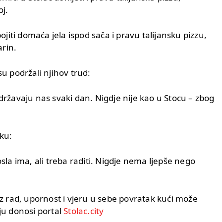
j.
pojiti domaća jela ispod sača i pravu talijansku pizzu,
rin.
su podržali njihov trud:
održavaju nas svaki dan. Nigdje nije kao u Stocu – zbog
tku:
osla ima, ali treba raditi. Nigdje nema ljepše nego
 uz rad, upornost i vjeru u sebe povratak kući može
oju donosi portal
Stolac.city