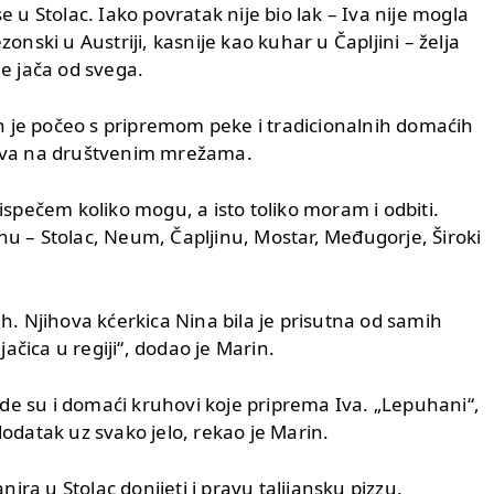
e u Stolac. Iako povratak nije bio lak – Iva nije mogla
zonski u Austriji, kasnije kao kuhar u Čapljini – želja
je jača od svega.
n je počeo s pripremom peke i tradicionalnih domaćih
bjava na društvenim mrežama.
 ispečem koliko mogu, a isto toliko moram i odbiti.
nu – Stolac, Neum, Čapljinu, Mostar, Međugorje, Široki
uh. Njihova kćerkica Nina bila je prisutna od samih
ačica u regiji“, dodao je Marin.
de su i domaći kruhovi koje priprema Iva. „Lepuhani“,
dodatak uz svako jelo, rekao je Marin.
ra u Stolac donijeti i pravu talijansku pizzu,