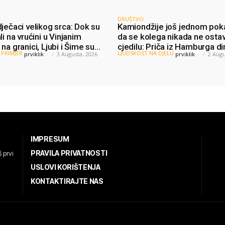
DRUŠTVO
ječaci velikog srca: Dok su
Kamiondžije još jednom pok
li na vrućini u Vinjanim
da se kolega nikada ne ostav
na granici, Ljubi i Šime su
cjedilu: Priča iz Hamburga di
 PRIMJER
LJUDSKOST NA DJELU
prviklik
-
3 Augusta, 2026
prviklik
-
2 Augu
 vodu putnicima
mnoge
IMPRESUM
PRAVILA PRIVATNOSTI
 prvi
USLOVI KORIŠTENJA
KONTAKTIRAJTE NAS