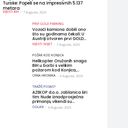
Turske: Popeli se na impresivnih 5.137
metara
VIJESTI BIH
7 Augusta, 2026
PRVI GOLD PARKING
Vozači kamiona dobili ono
što su godinama čekali: U
Austriji otvoren prvi GOLD
sigurni parking
VIJESTI SVIJET
7 Augusta, 2026
POŽAR KOD KONJICA
Helikopter Oružanih snaga
BiH u borbi s velikim
požarom kod Konjica,
sudjelovao i Air Tractor
CRNA HRONIKA
6 Augusta, 2026
TRAŽIŠ POSAO?
AZEKOP d.o.o. Jablanica širi
tim: Nude iznadprosječna
primanja, vikendi su
slobodni, traži se više
OGLASI
6 Augusta, 2026
radnika