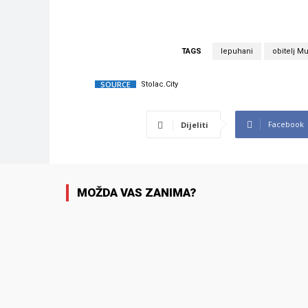
TAGS
lepuhani
obitelj Mu
SOURCE
Stolac.City
Facebook
Dijeliti
MOŽDA VAS ZANIMA?