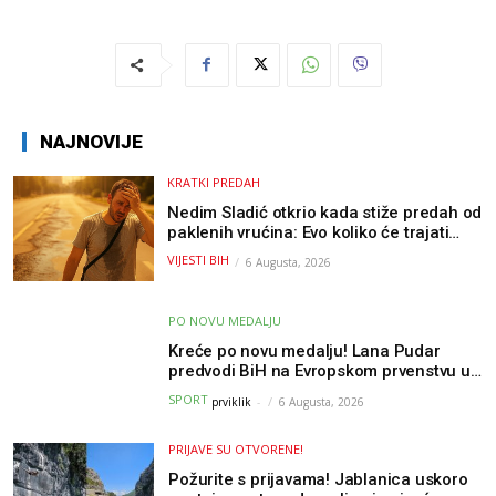
NAJNOVIJE
KRATKI PREDAH
Nedim Sladić otkrio kada stiže predah od
paklenih vrućina: Evo koliko će trajati
osvježenje u BiH
VIJESTI BIH
6 Augusta, 2026
PO NOVU MEDALJU
Kreće po novu medalju! Lana Pudar
predvodi BiH na Evropskom prvenstvu u
Parizu
SPORT
prviklik
-
6 Augusta, 2026
PRIJAVE SU OTVORENE!
Požurite s prijavama! Jablanica uskoro