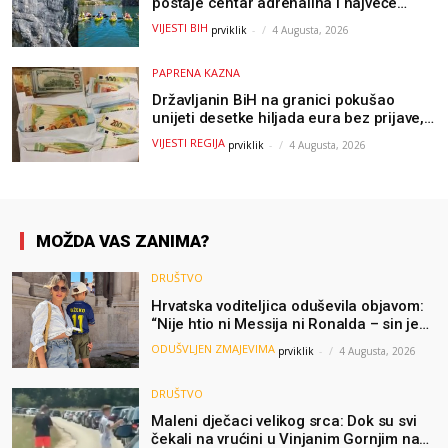
postaje centar adrenalina i najveće
outdoor avanture ovog ljeta
VIJESTI BIH
prviklik
-
4 Augusta, 2026
PAPRENA KAZNA
Državljanin BiH na granici pokušao
unijeti desetke hiljada eura bez prijave,
uslijedila “paprena” kazna
VIJESTI REGIJA
prviklik
-
4 Augusta, 2026
MOŽDA VAS ZANIMA?
DRUŠTVO
Hrvatska voditeljica oduševila objavom:
“Nije htio ni Messija ni Ronalda – sin je
želio samo dres Bosne”
ODUŠVLJEN ZMAJEVIMA
prviklik
-
4 Augusta, 2026
DRUŠTVO
Maleni dječaci velikog srca: Dok su svi
čekali na vrućini u Vinjanim Gornjim na