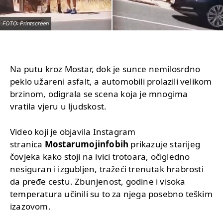
FOTO: Printscreen
Na putu kroz Mostar, dok je sunce nemilosrdno
peklo užareni asfalt, a automobili prolazili velikom
brzinom, odigrala se scena koja je mnogima
vratila vjeru u ljudskost.
Video koji je objavila Instagram
stranica
Mostarumojinfobih
prikazuje starijeg
čovjeka kako stoji na ivici trotoara, očigledno
nesiguran i izgubljen, tražeći trenutak hrabrosti
da pređe cestu. Zbunjenost, godine i visoka
temperatura učinili su to za njega posebno teškim
izazovom.