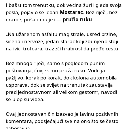
I baš u tom trenutku, dok većina žuri i gleda svoja
posla, pojavio se jedan
Mostarac
. Bez riječi, bez
drame, prišao mu je i —
pružio ruku
.
„Na užarenom asfaltu magistrale, usred brzine,
sirena i nervoze, jedan starac koji zbunjeno stoji
na ivici trotoara, tražeći hrabrost da pređe cestu.
Bez mnogo riječi, samo s pogledom punim
poštovanja, čovjek mu pruža ruku. Vodi ga
pažljivo, korak po korak, dok kolona automobila
usporava, dok se svijet na trenutak zaustavlja
pred jednostavnom ali velikom gestom“, navodi
se u opisu videa.
Ovaj jednostavan čin izazvao je lavinu pozitivnih
komentara, podsjećajući sve na ono što se često
zaboravlja.