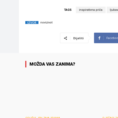
TAGS
inspirativna priča
ljubav
IZVOR
novizivot
Facebo
Dijeliti
MOŽDA VAS ZANIMA?