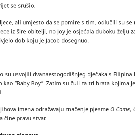
jet se srušio.
jece, ali umjesto da se pomire s tim, odlučili su se 
ce iz šire obitelji, no Joy je osjećala duboku želju z
ivjelo dob koju je Jacob dosegnuo.
o su usvojili dvanaestogodišnjeg dječaka s Filipina 
kao “Baby Boy”. Zatim su čuli za tri brata kojima j
i.
a njihova imena odražavaju značenje pjesme
O Come, 
a čine pravu stvar.