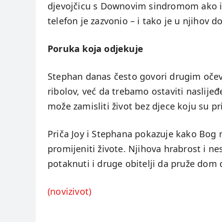
djevojčicu s Downovim sindromom ako ih
telefon je zazvonio – i tako je u njihov 
Poruka koja odjekuje
Stephan danas često govori drugim očevi
ribolov, već da trebamo ostaviti naslijeđ
može zamisliti život bez djece koju su pri
Priča Joy i Stephana pokazuje kako Bog 
promijeniti živote. Njihova hrabrost i n
potaknuti i druge obitelji da pruže dom 
(novizivot)