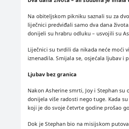
Dva dana života – ali sudbina je imala
Na obiteljskom pikniku saznali su za d
liječnici predviđali samo dva dana život
donijeli su hrabru odluku – usvojili su As
Liječnici su tvrdili da nikada neće moći vi
iznenadila. Smijala se, osjećala ljubav i 
Ljubav bez granica
Nakon Asherine smrti, Joy i Stephan su os
donijela više radosti nego tuge. Kada 
koji je do svoje četvrte godine prošao g
Dok je Stephan bio na misijskom putovanju