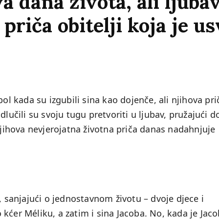
a dana života, ali ljubav
 priča obitelji koja je us
bol kada su izgubili sina kao dojenče, ali njihova pri
dlučili su svoju tugu pretvoriti u ljubav, pružajući d
 Njihova nevjerojatna životna priča danas nadahnjuje
, sanjajući o jednostavnom životu – dvoje djece i
kćer Méliku, a zatim i sina Jacoba. No, kada je Jaco