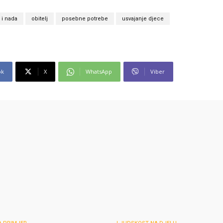
 i nada
obitelj
posebne potrebe
usvajanje djece
ok
X
WhatsApp
Viber