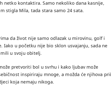
 netko kontaktira. Samo nekoliko dana kasnije,
dom stigla Mila, tada stara samo 24 sata.
ma da život nije samo odlazak u mirovinu, golf i
e. Iako u početku nije bio sklon usvajanju, sada ne
mili u svoju obitelj.
može pretvoriti bol u svrhu i kako ljubav može
esebičnost inspiriraju mnoge, a možda će njihova pri
djeci koja nemaju nikoga.