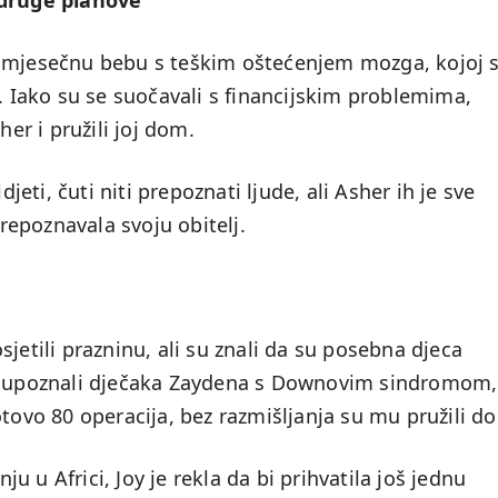
 druge planove
vomjesečnu bebu s teškim oštećenjem mozga, kojoj 
a. Iako su se suočavali s financijskim problemima,
her i pružili joj dom.
djeti, čuti niti prepoznati ljude, ali Asher ih je sve
prepoznavala svoju obitelj.
jetili prazninu, ali su znali da su posebna djeca
su upoznali dječaka Zaydena s Downovim sindromom,
otovo 80 operacija, bez razmišljanja su mu pružili d
 u Africi, Joy je rekla da bi prihvatila još jednu