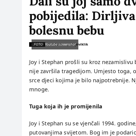
Dali su joj samo dv
pobijedila: Dirljiva
bolesnu bebu
piše:
prviklik
IZVOR:
FOTO: Youtube screenshot
novizivot
Joy i Stephan prošli su kroz nezamislivu 
nije završila tragedijom. Umjesto toga, o
srce djeci kojima je bilo najpotrebnije.
mnoge.
Tuga koja ih je promijenila
Joy i Stephan su se vjenčali 1994. godine
putovanjima svijetom. Bog im je podario 