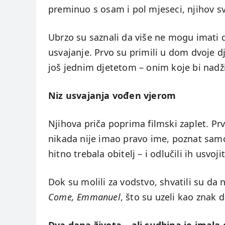
preminuo s osam i pol mjeseci, njihov svi
Ubrzo su saznali da više ne mogu imati d
usvajanje. Prvo su primili u dom dvoje dje
još jednim djetetom – onim koje bi nadž
Niz usvajanja vođen vjerom
Njihova priča poprima filmski zaplet. Prv
nikada nije imao pravo ime, poznat samo 
hitno trebala obitelj – i odlučili ih usvojit
Dok su molili za vodstvo, shvatili su d
Come, Emmanuel
, što su uzeli kao znak d