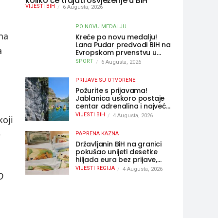
koliko će trajati osvježenje u BiH
VIJESTI BIH
6 Augusta, 2026
PO NOVU MEDALJU
na
Kreće po novu medalju!
Lana Pudar predvodi BiH na
a
Evropskom prvenstvu u
Parizu
SPORT
6 Augusta, 2026
PRIJAVE SU OTVORENE!
Požurite s prijavama!
Jablanica uskoro postaje
centar adrenalina i najveće
outdoor avanture ovog
VIJESTI BIH
4 Augusta, 2026
koji
ljeta
e
PAPRENA KAZNA
Državljanin BiH na granici
pokušao unijeti desetke
hiljada eura bez prijave,
uslijedila “paprena” kazna
VIJESTI REGIJA
4 Augusta, 2026
O