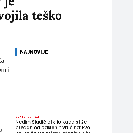
 je
vojila teško
NAJNOVIJE
ča
om i
KRATKI PREDAH
Nedim Sladić otkrio kada stiže
predah od paklenih vrućina: Evo
b