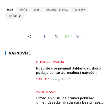
TAGS
Golf 2
koze
neobičan prevoz
Sarajevo
Skenderija
NAJNOVIJE
PRIJAVE SU OTVORENE!
Požurite s prijavama! Jablanica uskoro
postaje centar adrenalina i najveće
outdoor avanture ovog ljeta
VIJESTI BIH
4 Augusta, 2026
PAPRENA KAZNA
Državljanin BiH na granici pokušao
unijeti desetke hiljada eura bez prijave,
uslijedila “paprena” kazna