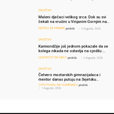
DRUŠTVO
Maleni dječaci velikog srca: Dok su svi
čekali na vrućini u Vinjanim Gornjim na
granici, Ljubi i Šime su dijelili vodu
DJEČACI ZA PRIMJER
prviklik
-
3 Augusta, 2026
putnicima
DRUŠTVO
Kamiondžije još jednom pokazale da se
kolega nikada ne ostavlja na cjedilu:
Priča iz Hamburga dirnula mnoge
LJUDSKOST NA DJELU
prviklik
-
2 Augusta, 2026
DRUŠTVO
Četvero mostarskih gimnazijalaca i
mentor danas putuju na Svjetsku
olimpijadu iz AI: Predstavljat će BiH
OTPUTOVALI NA OLIMPIJADU
prviklik
-
među najboljima na svijetu
1 Augusta, 2026