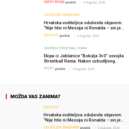
VIJESTI REGIJA
prviklik
-
4 Augusta, 2026
ODUŠVLJEN ZMAJEVIMA
Hrvatska voditeljica oduševila objavom:
“Nije htio ni Messija ni Ronalda – sin je
želio samo dres Bosne”
DRUŠTVO
prviklik
-
4 Augusta, 2026
ZAVRŠEN STREETBALL RAMA
Ekipa iz Jablanice “Bokulja 3×3” osvojila
Streetball Rama: Nakon uzbudljivog
finala poznati svi pobjednici turnira
SPORT
prviklik
-
4 Augusta, 2026
MOŽDA VAS ZANIMA?
DRUŠTVO
Hrvatska voditeljica oduševila objavom:
“Nije htio ni Messija ni Ronalda – sin je
želio samo dres Bosne”
ODUŠVLJEN ZMAJEVIMA
prviklik
-
4 Augusta, 2026