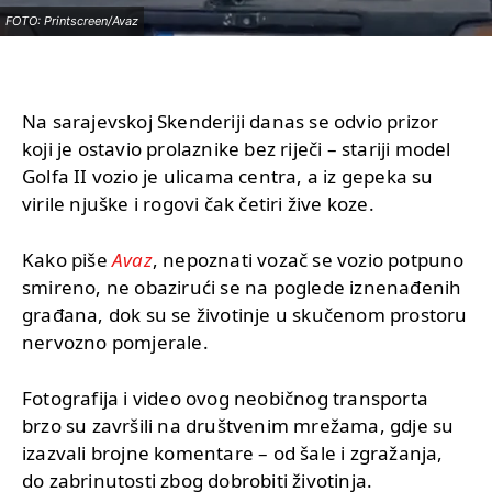
FOTO: Printscreen/Avaz
Na sarajevskoj Skenderiji danas se odvio prizor
koji je ostavio prolaznike bez riječi – stariji model
Golfa II vozio je ulicama centra, a iz gepeka su
virile njuške i rogovi čak četiri žive koze.
Kako piše
Avaz
, nepoznati vozač se vozio potpuno
smireno, ne obazirući se na poglede iznenađenih
građana, dok su se životinje u skučenom prostoru
nervozno pomjerale.
Fotografija i video ovog neobičnog transporta
brzo su završili na društvenim mrežama, gdje su
izazvali brojne komentare – od šale i zgražanja,
do zabrinutosti zbog dobrobiti životinja.