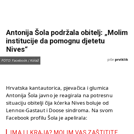
Antonija Šola podržala obitelj: „Molim
institucije da pomognu djetetu
Nives“
piše:
prviklik
17 Oktobra, 2025
FOTO: Facebook / Kolaž
Hrvatska kantautorica, pjevačica i glumica
Antonija Šola javno je reagirala na potresnu
situaciju obitelji čija kćerka Nives boluje od
Lennox-Gastaut i Doose sindroma. Na svom
Facebook profilu Šola je apelirala:
„IMA LI KRAJA? MOLIM VAS ZAŠTITITE