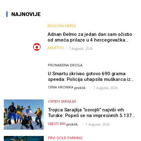
NAJNOVIJE
EKOLOŠKI HEROJ
Adnan Đelmo za jedan dan sam očistio
od smeća prilaze u 4 hercegovačka
grada: “Danas nisam čistio samo smeće,
DRUŠTVO
7 Augusta, 2026
čistio sam sliku o nama”
PRONAĐENA DROGA
U Smartu skrivao gotovo 690 grama
speeda: Policija uhapsila muškarca iz
Hercegovine
CRNA HRONIKA
prviklik
-
7 Augusta, 2026
USPJEH SARAJLIJA
Trojica Sarajlija “osvojili” najviši vrh
Turske: Popeli se na impresivnih 5.137
metara
VIJESTI BIH
prviklik
-
7 Augusta, 2026
PRVI GOLD PARKING