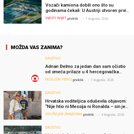
Vozači kamiona dobili ono što su
godinama čekali: U Austriji otvoren prvi
GOLD sigurni parking
VIJESTI SVIJET
prviklik
-
7 Augusta, 2026
MOŽDA VAS ZANIMA?
DRUŠTVO
Adnan Đelmo za jedan dan sam očistio
od smeća prilaze u 4 hercegovačka
grada: “Danas nisam čistio samo smeće,
EKOLOŠKI HEROJ
prviklik
-
7 Augusta, 2026
čistio sam sliku o nama”
DRUŠTVO
Hrvatska voditeljica oduševila objavom:
“Nije htio ni Messija ni Ronalda – sin je
želio samo dres Bosne”
ODUŠVLJEN ZMAJEVIMA
prviklik
-
4 Augusta, 2026
DRUŠTVO