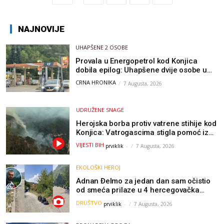
NAJNOVIJE
UHAPŠENE 2 OSOBE
Provala u Energopetrol kod Konjica
dobila epilog: Uhapšene dvije osobe u
Čapljini i Jablanici
CRNA HRONIKA
7 Augusta, 2026
UDRUŽENE SNAGE
Herojska borba protiv vatrene stihije kod
Konjica: Vatrogascima stigla pomoć iz
Sarajeva, helikopteri i Air Tractori
VIJESTI BIH
prviklik
-
7 Augusta, 2026
udružili snage
EKOLOŠKI HEROJ
Adnan Đelmo za jedan dan sam očistio
od smeća prilaze u 4 hercegovačka
grada: “Danas nisam čistio samo smeće,
DRUŠTVO
prviklik
-
7 Augusta, 2026
čistio sam sliku o nama”