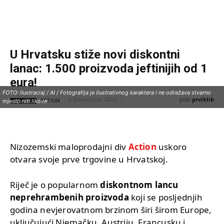
U Hrvatsku stiže novi diskontni
lanac: 1.500 proizvoda jeftinijih od 1
eura!
FOTO: Ilustraciaj / AI / Fotografija je ilustrativnog karaktera i ne odražava stvarno
piše:
prviklik
3 Novembra, 2025
IZVOR:
mjesto niti likove
ACTION
Nizozemski maloprodajni div
Action
uskoro
otvara svoje prve trgovine u Hrvatskoj.
Riječ je o popularnom
diskontnom lancu
neprehrambenih proizvoda
koji se posljednjih
godina nevjerovatnom brzinom širi širom Europe,
uključujući Njemačku, Austriju, Francusku i