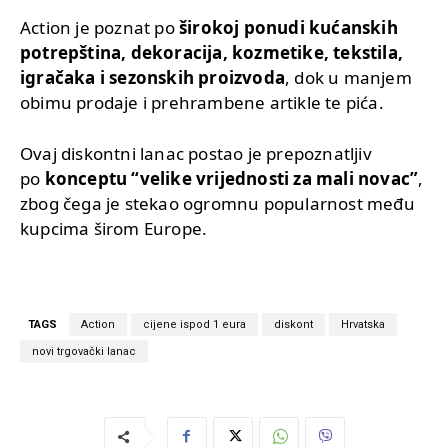
Action je poznat po
širokoj ponudi kućanskih
potrepština, dekoracija, kozmetike, tekstila,
igračaka i sezonskih proizvoda
, dok u manjem
obimu prodaje i prehrambene artikle te pića.
Ovaj diskontni lanac postao je prepoznatljiv
po
konceptu “velike vrijednosti za mali novac”
,
zbog čega je stekao ogromnu popularnost među
kupcima širom Europe.
TAGS
Action
cijene ispod 1 eura
diskont
Hrvatska
novi trgovački lanac