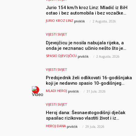
Jurio 154 km/h kroz Linz: Mladić iz BiH
ostao i bez automobila i bez vozačke
dozvole
JURIO KROZ LINZ
prviklik
-
2 Augusta, 2026
VIJESTI SVIJET
Djevojčicu je nosila nabujala rijeka, a
onda je neznanac učinio nešto što je
mnoge ostavilo bez riječi
SPASIO DJEVOJČICU
prviklik
-
2 Augusta, 2026
VIJESTI SVIJET
Predsjednik želi odlikovati 16-godišnjaka
koji je nedavno spasio 10-godišnjeg
dječaka iz smrtonosnih valova
MLADI HEROJ
prviklik
-
31 Jula, 2026
VIJESTI SVIJET
Heroj dana: Šesnaestogodišnji dječak
spasilac rizikovao vlastiti život i iz
ogromnih valova spasio 10-godišnjeg
HEROJ DANA
prviklik
-
29 Jula, 2026
dječaka