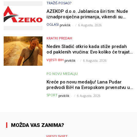
TRAŽIŠ POSAO?
AZEKOP d.o.o. Jablanica širi tim: Nude
iznadprosječna primanja, vikendi su
slobodni, traži se više radnika
OGLASI
prviklik
-
6 Augusta, 2026
KRATKI PREDAH
Nedim Sladić otkrio kada stiže predah
od paklenih vrućina: Evo koliko će trajati
osvježenje u BiH
VIJESTI BIH
prviklik
-
6 Augusta, 2026
PO NOVU MEDALJU
Kreće po novu medalju! Lana Pudar
predvodi BiH na Evropskom prvenstvu u
Parizu
SPORT
prviklik
-
6 Augusta, 2026
MOŽDA VAS ZANIMA?
VIJESTI SVIJET