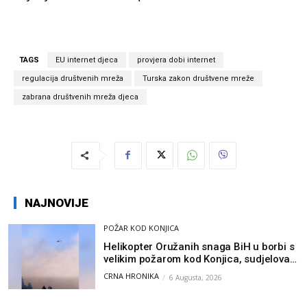
TAGS
EU internet djeca
provjera dobi internet
regulacija društvenih mreža
Turska zakon društvene mreže
zabrana društvenih mreža djeca
NAJNOVIJE
POŽAR KOD KONJICA
Helikopter Oružanih snaga BiH u borbi s
velikim požarom kod Konjica, sudjelovao
i Air Tractor
CRNA HRONIKA
6 Augusta, 2026