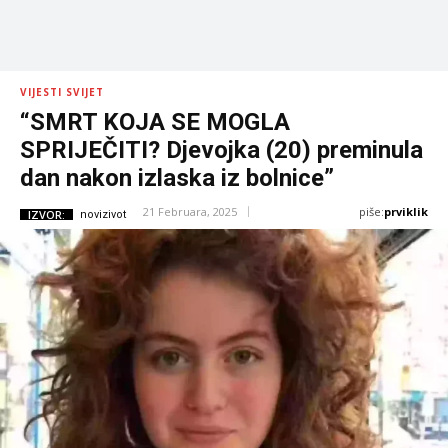
VIJESTI SVIJET
“SMRT KOJA SE MOGLA
SPRIJEČITI? Djevojka (20) preminula
dan nakon izlaska iz bolnice”
piše:
prviklik
21 Februara, 2025
IZVOR:
novizivot