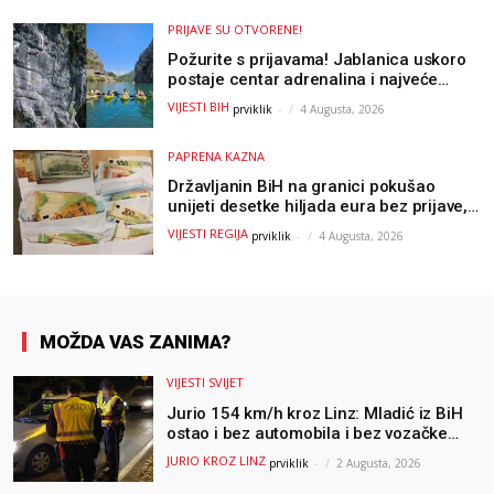
PRIJAVE SU OTVORENE!
Požurite s prijavama! Jablanica uskoro
postaje centar adrenalina i najveće
outdoor avanture ovog ljeta
VIJESTI BIH
prviklik
-
4 Augusta, 2026
PAPRENA KAZNA
Državljanin BiH na granici pokušao
unijeti desetke hiljada eura bez prijave,
uslijedila “paprena” kazna
VIJESTI REGIJA
prviklik
-
4 Augusta, 2026
MOŽDA VAS ZANIMA?
VIJESTI SVIJET
Jurio 154 km/h kroz Linz: Mladić iz BiH
ostao i bez automobila i bez vozačke
dozvole
JURIO KROZ LINZ
prviklik
-
2 Augusta, 2026