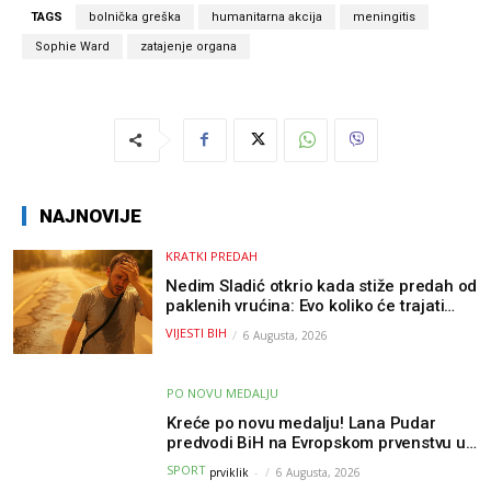
TAGS
bolnička greška
humanitarna akcija
meningitis
Sophie Ward
zatajenje organa
NAJNOVIJE
KRATKI PREDAH
Nedim Sladić otkrio kada stiže predah od
paklenih vrućina: Evo koliko će trajati
osvježenje u BiH
VIJESTI BIH
6 Augusta, 2026
PO NOVU MEDALJU
Kreće po novu medalju! Lana Pudar
predvodi BiH na Evropskom prvenstvu u
Parizu
SPORT
prviklik
-
6 Augusta, 2026