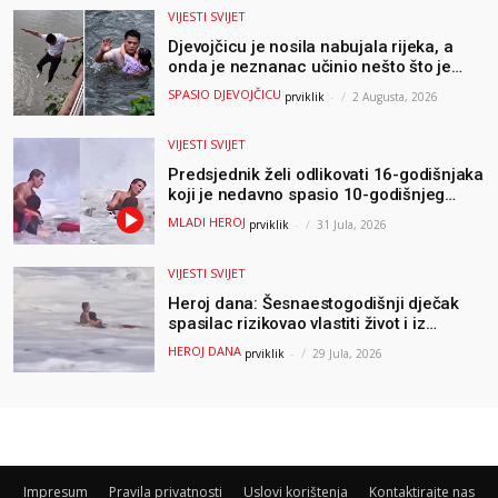
VIJESTI SVIJET
Djevojčicu je nosila nabujala rijeka, a
onda je neznanac učinio nešto što je
mnoge ostavilo bez riječi
SPASIO DJEVOJČICU
prviklik
-
2 Augusta, 2026
VIJESTI SVIJET
Predsjednik želi odlikovati 16-godišnjaka
koji je nedavno spasio 10-godišnjeg
dječaka iz smrtonosnih valova
MLADI HEROJ
prviklik
-
31 Jula, 2026
VIJESTI SVIJET
Heroj dana: Šesnaestogodišnji dječak
spasilac rizikovao vlastiti život i iz
ogromnih valova spasio 10-godišnjeg
HEROJ DANA
prviklik
-
29 Jula, 2026
dječaka
Impresum
Pravila privatnosti
Uslovi korištenja
Kontaktirajte nas