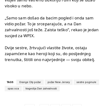
visoko u nebo.
„Samo sam došao da bacim pogled i onda sam
vidio požar. To je srceparajuće, a na Dan
zahvalnosti još teže. Zaista teško”, rekao je jedan
susjed za WPIX.
Dvije sestre, žrtvujući vlastite živote, ostaju
zapamćene kao heroji koji su, do posljednjeg
trenutka, štitili ono najvrjednije — svoju obitelj.
TAGS
Orange City požar
požar New Jersey
sestre poginule
spas oca
tragedija Dan zahvalnosti