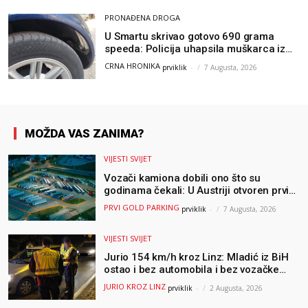
PRONAĐENA DROGA
U Smartu skrivao gotovo 690 grama
speeda: Policija uhapsila muškarca iz
Hercegovine
CRNA HRONIKA
prviklik
-
7 Augusta, 2026
MOŽDA VAS ZANIMA?
VIJESTI SVIJET
Vozači kamiona dobili ono što su
godinama čekali: U Austriji otvoren prvi
GOLD sigurni parking
PRVI GOLD PARKING
prviklik
-
7 Augusta, 2026
VIJESTI SVIJET
Jurio 154 km/h kroz Linz: Mladić iz BiH
ostao i bez automobila i bez vozačke
dozvole
JURIO KROZ LINZ
prviklik
-
2 Augusta, 2026