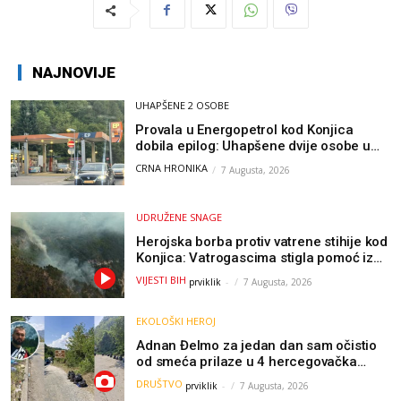
NAJNOVIJE
UHAPŠENE 2 OSOBE
Provala u Energopetrol kod Konjica
dobila epilog: Uhapšene dvije osobe u
Čapljini i Jablanici
CRNA HRONIKA
7 Augusta, 2026
UDRUŽENE SNAGE
Herojska borba protiv vatrene stihije kod
Konjica: Vatrogascima stigla pomoć iz
Sarajeva, helikopteri i Air Tractori
VIJESTI BIH
prviklik
-
7 Augusta, 2026
udružili snage
EKOLOŠKI HEROJ
Adnan Đelmo za jedan dan sam očistio
od smeća prilaze u 4 hercegovačka
grada: “Danas nisam čistio samo smeće,
DRUŠTVO
prviklik
-
7 Augusta, 2026
čistio sam sliku o nama”