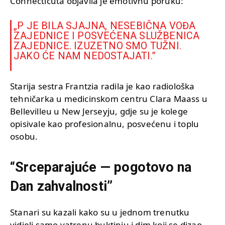
Connecticuta objavila je emotivnu poruku:
„P JE BILA SJAJNA, NESEBIČNA VOĐA
ZAJEDNICE I POSVEĆENA SLUŽBENICA
ZAJEDNICE. IZUZETNO SMO TUŽNI.
JAKO ĆE NAM NEDOSTAJATI.”
Starija sestra Frantzia radila je kao radiološka
tehničarka u medicinskom centru Clara Maass u
Bellevilleu u New Jerseyju, gdje su je kolege
opisivale kao profesionalnu, posvećenu i toplu
osobu.
“Srceparajuće — pogotovo na
Dan zahvalnosti”
Stanari su kazali kako su u jednom trenutku
vidjeli samo vatrenu buktinju i dim koji se dizao