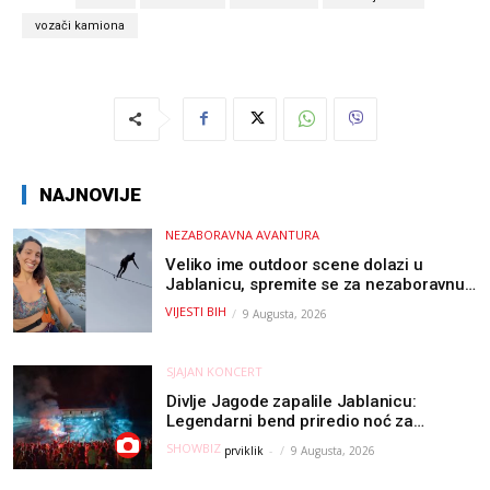
vozači kamiona
NAJNOVIJE
NEZABORAVNA AVANTURA
Veliko ime outdoor scene dolazi u
Jablanicu, spremite se za nezaboravnu
avanturu (VIDEO) !
VIJESTI BIH
9 Augusta, 2026
SJAJAN KONCERT
Divlje Jagode zapalile Jablanicu:
Legendarni bend priredio noć za
pamćenje
SHOWBIZ
prviklik
-
9 Augusta, 2026