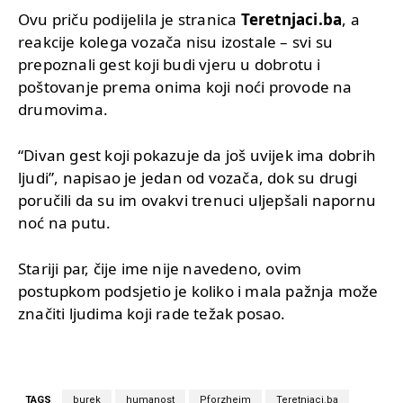
Ovu priču podijelila je stranica
Teretnjaci.ba
, a
reakcije kolega vozača nisu izostale – svi su
prepoznali gest koji budi vjeru u dobrotu i
poštovanje prema onima koji noći provode na
drumovima.
“Divan gest koji pokazuje da još uvijek ima dobrih
ljudi”, napisao je jedan od vozača, dok su drugi
poručili da su im ovakvi trenuci uljepšali napornu
noć na putu.
Stariji par, čije ime nije navedeno, ovim
postupkom podsjetio je koliko i mala pažnja može
značiti ljudima koji rade težak posao.
TAGS
burek
humanost
Pforzheim
Teretnjaci.ba