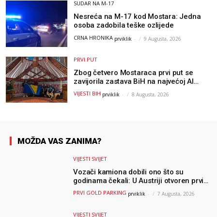
SUDAR NA M-17
Nesreća na M-17 kod Mostara: Jedna
osoba zadobila teške ozlijede
CRNA HRONIKA
prviklik
-
9 Augusta, 2026
PRVI PUT
Zbog četvero Mostaraca prvi put se
zavijorila zastava BiH na najvećoj AI
olimpijadi, a sada je njihov mentor
VIJESTI BIH
prviklik
-
8 Augusta, 2026
postao član komiteta Međunarodne
olimpijade iz...
MOŽDA VAS ZANIMA?
VIJESTI SVIJET
Vozači kamiona dobili ono što su
godinama čekali: U Austriji otvoren prvi
GOLD sigurni parking
PRVI GOLD PARKING
prviklik
-
7 Augusta, 2026
VIJESTI SVIJET